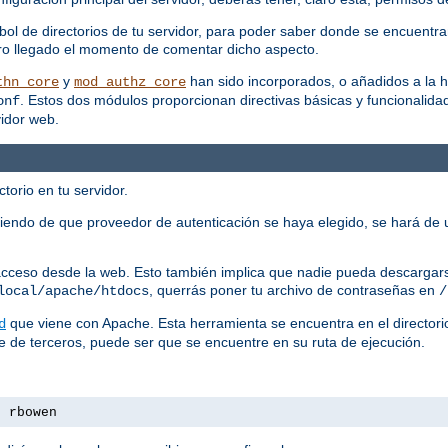
bol de directorios de tu servidor, para poder saber donde se encuentra
claro llegado el momento de comentar dicho aspecto.
y
han sido incorporados, o añadidos a la h
thn_core
mod_authz_core
. Estos dos módulos proporcionan directivas básicas y funcionalidad
onf
vidor web.
torio en tu servidor.
iendo de que proveedor de autenticación se haya elegido, se hará de 
 acceso desde la web. Esto también implica que nadie pueda descargars
, querrás poner tu archivo de contraseñas en
local/apache/htdocs
/
que viene con Apache. Esta herramienta se encuentra en el director
d
e de terceros, puede ser que se encuentre en su ruta de ejecución.
s rbowen