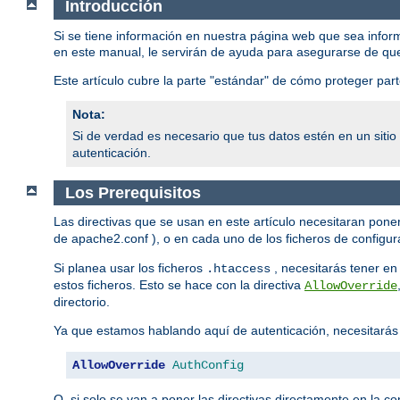
Introducción
Si se tiene información en nuestra página web que sea infor
en este manual, le servirán de ayuda para asegurarse de qu
Este artículo cubre la parte "estándar" de cómo proteger pa
Nota:
Si de verdad es necesario que tus datos estén en un siti
autenticación.
Los Prerequisitos
Las directivas que se usan en este artículo necesitaran poner
de apache2.conf ), o en cada uno de los ficheros de configura
Si planea usar los ficheros
, necesitarás tener en 
.htaccess
estos ficheros. Esto se hace con la directiva
AllowOverride
directorio.
Ya que estamos hablando aquí de autenticación, necesitarás
AllowOverride
AuthConfig
O, si solo se van a poner las directivas directamente en la con