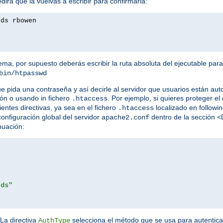
irá que la vuelvas a escribir para confirmarla:
rds rbowen
tema, por supuesto deberás escribir la ruta absoluta del ejecutable par
bin/htpasswd
ue pida una contraseña y así decirle al servidor que usuarios están au
ón o usando in fichero
. Por ejemplo, si quieres proteger el 
.htaccess
ientes directivas, ya sea en el fichero
localizado en following
.htaccess
 configuración global del servidor
dentro de la sección <
apache2.conf
nuación:
rds"
 La directiva
selecciona el método que se usa para autentic
AuthType