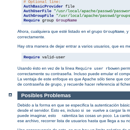
# Optional line:
AuthBasicProvider
AuthUserFile
"/usr/local/apache/passwd/passwo
AuthGroupFile
"/usr/local/apache/passwd/group
Require
 group 
GroupName
Ahora, cualquiera que esté listado en el grupo
, y
GroupName
correctamente.
Hay otra manera de dejar entrar a varios usuarios, que es men
Require
 valid-user
Usando ésto en vez de la línea
permi
Require user rbowen
correctamente su contraseña. Incluso puede emular el compo
La ventaja de este enfoque es que Apache sólo tiene que co
de contraseña de grupo, y recuerde hacer referencia al ficher
Posibles Problemas
Debido a la forma en que se especifica la autenticación bási
desde el servidor. Esto es, incluso si se vuelve a cargar l
puede imaginar, esto ralentiza las cosas un poco. La cantid
ese archivo, recorrer lista de usuarios hasta que llega a su
Una consecuencia de esto, es que hay un limite práctico de c