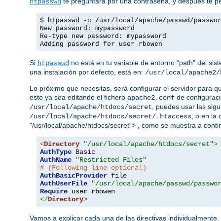
te preguntará por una contraseña, y después te ped
htpasswd
$ htpasswd -c /usr/local/apache/passwd/passwo
New password: mypassword
Re-type new password: mypassword
Adding password for user rbowen
Si
no está en tu variable de entorno "path" del sis
htpasswd
una instalación por defecto, está en:
/usr/local/apache2/
Lo próximo que necesitas, será configurar el servidor para q
esto ya sea editando el fichero
de configuraci
apache2.conf
, puedes usar las sigu
/usr/local/apache/htdocs/secret
, o en la
/usr/local/apache/htdocs/secret/.htaccess
"/usr/local/apache/htdocs/secret"> , como se muestra a conti
<
Directory
"/usr/local/apache/htdocs/secret"
>
AuthType
Basic
AuthName
"Restricted Files"
# (Following line optional)
AuthBasicProvider
AuthUserFile
"/usr/local/apache/passwd/passwo
Require
</
Directory
>
Vamos a explicar cada una de las directivas individualmente.