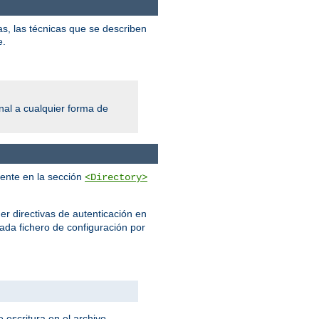
s, las técnicas que se describen
e.
al a cualquier forma de
mente en la sección
<Directory>
er directivas de autenticación en
cada fichero de configuración por
 escritura en el archivo.