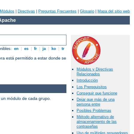
Módulos
|
Directivas
|
Preguntas Frecuentes
|
Glosario
|
Mapa del sitio web
 Apache
onibles:
en
|
es
|
fr
|
ja
|
ko
|
tr
iera está permitido a estar donde se
Módulos y Directivas
Relacionados
Introducción
Los Prerequisitos
Conseguir que funcione
s un módulo de cada grupo.
Dejar que más de una
persona entre
Posibles Problemas
Método alternativo de
almacenamiento de las
contraseñas
Uso de múltiples proveedores