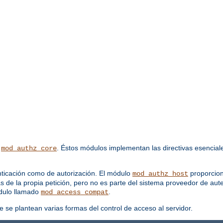
y
. Éstos módulos implementan las directivas esenciale
mod_authz_core
ticación como de autorización. El módulo
proporcion
mod_authz_host
as de la propia petición, pero no es parte del sistema proveedor de aut
odulo llamado
.
mod_access_compat
e se plantean varias formas del control de acceso al servidor.