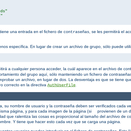
rds"
s"
 tiene una entrada en el fichero de
, se les permitirá el a
contraseñas
os específica. En lugar de crear un archivo de grupo, sólo puede utiliza
tirá a cualquier persona acceder, la cuál aparece en el archivo de con
rtamiento del grupo aquí, sólo manteniendo un fichero de contraseña
mprobar un archivo, en lugar de dos. La desventaja es que se tiene q
o correcto en la directiva
.
AuthUserFile
ca, su nombre de usuario y la contraseña deben ser verificados cada v
a misma página, y para cada imagen de la página (si provienen de un d
ad que ralentiza las cosas es proporcional al tamaño del archivo de co
 nombre. Y tiene que hacer esto cada vez que se carga una página.
uantos usuarios puedes introducir en el fichero de contraseñas. Este l