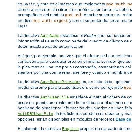
es
, y éste es el método que implementa
Basic
mod_auth_b
cliente al servidor sin cifrar. Este método por tanto, no deb
acompañado del módulo
. Apache soporta otro mét
mod_ssl
módulo
y con el se pretendía crear una a
mod_auth_digest
lugar.
La directiva
establece el
Realm
para ser usado en 
AuthName
información al usuario como parte del cuadro de diálogo de c
determinada zona de autenticación.
Así que, por ejemple, una vez que el cliente se ha autenticad
contraseña para cualquier área en el mismo servidor que e
le pida mas de una vez por su contraseña, compartiendo así 
siempre por una contraseña, siempre y cuando el nombre del
La directiva
es, en este caso, opcional
AuthBasicProvider
medio diferente para la autenticación, como por ejemplo
mod
La directiva
establece el path al fichero de
AuthUserFile
usuarios, puede ser realmente lento el buscar el usuario en e
habilidad de almacenar información de usuarios en unos fic
. Estos ficheros pueden ser creados y m
AuthDBMUserFile
opciones, están disponibles en módulos de terceros
Base de 
Finalmente, la directiva
proporciona la parte del pro
Require