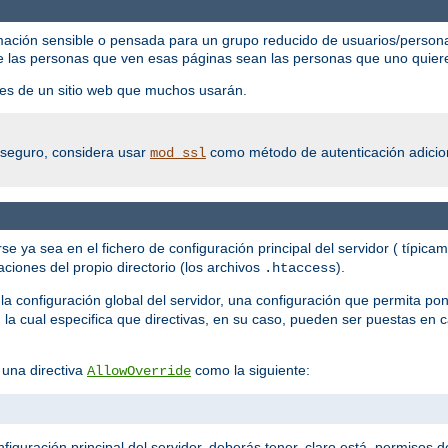
mación sensible o pensada para un grupo reducido de usuarios/persona
e las personas que ven esas páginas sean las personas que uno quier
rtes de un sitio web que muchos usarán.
o seguro, considera usar
como método de autenticación adicion
mod_ssl
se ya sea en el fichero de configuración principal del servidor ( típica
ciones del propio directorio (los archivos
).
.htaccess
la configuración global del servidor, una configuración que permita pon
, la cual especifica que directivas, en su caso, pueden ser puestas en 
 una directiva
como la siguiente:
AllowOverride
figuración principal del servidor, deberás tener, claro está, permisos de