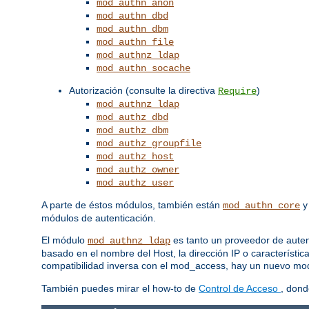
mod_authn_anon
mod_authn_dbd
mod_authn_dbm
mod_authn_file
mod_authnz_ldap
mod_authn_socache
Autorización (consulte la directiva
)
Require
mod_authnz_ldap
mod_authz_dbd
mod_authz_dbm
mod_authz_groupfile
mod_authz_host
mod_authz_owner
mod_authz_user
A parte de éstos módulos, también están
mod_authn_core
módulos de autenticación.
El módulo
es tanto un proveedor de auten
mod_authnz_ldap
basado en el nombre del Host, la dirección IP o característic
compatibilidad inversa con el mod_access, hay un nuevo m
También puedes mirar el how-to de
Control de Acceso
, dond