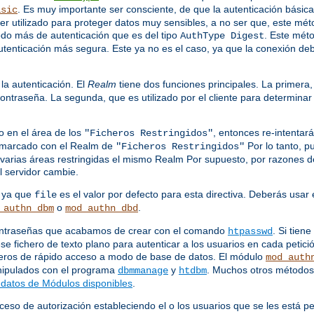
. Es muy importante ser consciente, de que la autenticación básica
asic
e ser utilizado para proteger datos muy sensibles, a no ser que, este mé
odo más de autenticación que es del tipo
. Este mét
AuthType Digest
utenticación más segura. Este ya no es el caso, ya que la conexión de
la autenticación. El
Realm
tiene dos funciones principales. La primera,
ontraseña. La segunda, que es utilizado por el cliente para determina
o en el área de los
, entonces re-intenta
"Ficheros Restringidos"
s marcado con el Realm de
Por lo tanto, p
"Ficheros Restringidos"
varias áreas restringidas el mismo Realm Por supuesto, por razones de 
 servidor cambie.
, ya que
es el valor por defecto para esta directiva. Deberás usar 
file
o
.
_authn_dbm
mod_authn_dbd
 contraseñas que acabamos de crear con el comando
. Si tie
htpasswd
se fichero de texto plano para autenticar a los usuarios en cada petici
heros de rápido acceso a modo de base de datos. El módulo
mod_auth
anipulados con el programa
y
. Muchos otros métodos 
dbmmanage
htdbm
datos de Módulos disponibles
.
ceso de autorización estableciendo el o los usuarios que se les está p