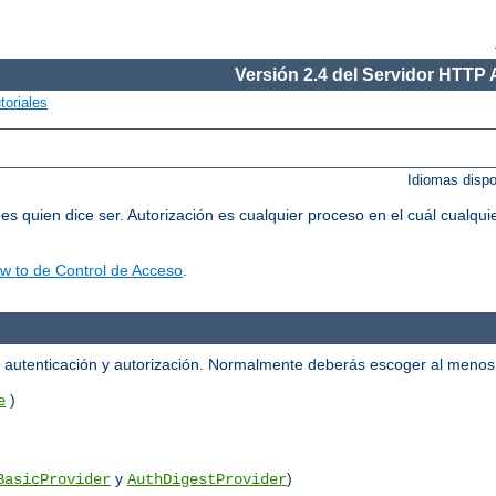
Versión 2.4 del Servidor HTTP
toriales
Idiomas disp
 es quien dice ser. Autorización es cualquier proceso en el cuál cualqu
w to de Control de Acceso
.
la autenticación y autorización. Normalmente deberás escoger al meno
)
e
y
)
BasicProvider
AuthDigestProvider