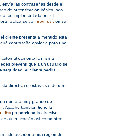
, envía las contraseñas desde el
todo de autenticación básica, sea
odo, es implementado por el
berá realizarse con
en su
mod_ssl
 el cliente presenta a menudo esta
r qué contraseña enviar a para una
rá automáticamente la misma
uedes prevenir que a un usuario se
seguridad, el cliente pedirá
esta directiva si estas usando otro
ne un número muy grande de
ón. Apache también tiene la
proporciona la directiva
n_dbm
de autenticación así como otras
ermitido acceder a una región del