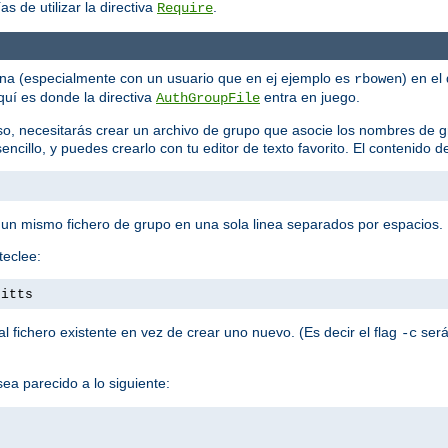
s de utilizar la directiva
.
Require
ona (especialmente con un usuario que en ej ejemplo es
) en el
rbowen
quí es donde la directiva
entra en juego.
AuthGroupFile
so, necesitarás crear un archivo de grupo que asocie los nombres de 
encillo, y puedes crearlo con tu editor de texto favorito. El contenido d
 un mismo fichero de grupo en una sola linea separados por espacios.
teclee:
pitts
 fichero existente en vez de crear uno nuevo. (Es decir el flag
será
-c
ea parecido a lo siguiente: