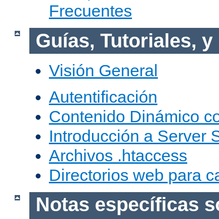
Frecuentes
Guías, Tutoriales, 
Visión General
Autentificación
Contenido Dinámico c
Introducción a Server 
Archivos .htaccess
Directorios web para c
Notas específicas s