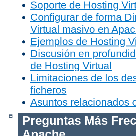
Soporte de Hosting Vir
Configurar de forma Di
Virtual masivo en Apa
Ejemplos de Hosting Vi
Discusión en profundid
de Hosting Virtual
Limitaciones de los de
ficheros
Asuntos relacionados
Preguntas Más Frec
Apache