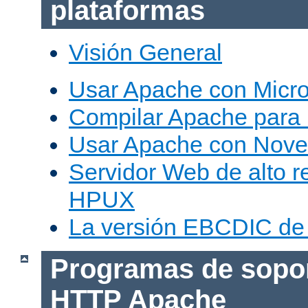
plataformas
Visión General
Usar Apache con Micr
Compilar Apache para
Usar Apache con Nove
Servidor Web de alto r
HPUX
La versión EBCDIC de
Programas de sopor
HTTP Apache