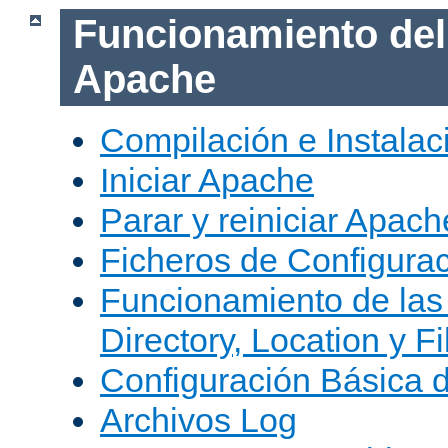
Funcionamiento del
Apache
Compilación e Instala
Iniciar Apache
Parar y reiniciar Apach
Ficheros de Configura
Funcionamiento de las
Directory, Location y Fi
Configuración Básica 
Archivos Log