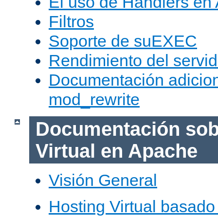
El uso de Handlers en
Filtros
Soporte de suEXEC
Rendimiento del servid
Documentación adicion
mod_rewrite
Documentación sob
Virtual en Apache
Visión General
Hosting Virtual basad