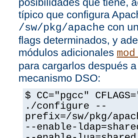
posibilidades que tiene, 
típico que configura Apac
con un
/sw/pkg/apache
flags determinados, y ad
módulos adicionales
mod
para cargarlos después a 
mecanismo DSO:
$ CC="pgcc" CFLAGS=
./configure --
prefix=/sw/pkg/apac
--enable-ldap=share
--enable-lua=shared