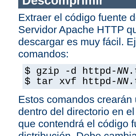
Descomprimir
Extraer el código fuente d
Servidor Apache HTTP q
descargar es muy fácil. E
comandos:
$ gzip -d httpd-
NN
.
$ tar xvf httpd-
NN
.
Estos comandos crearán u
dentro del directorio en e
que contendrá el código 
distribución. Debe cambia