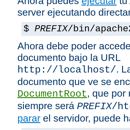
Ahora puedes
ejecutar
tu
server ejecutando direct
$
PREFIX
/bin/apache
Ahora debe poder acceder
documento bajo la URL
. L
http://localhost/
documento que ve se enc
, que por
DocumentRoot
siempre será
PREFIX
/ht
parar
el servidor, puede h