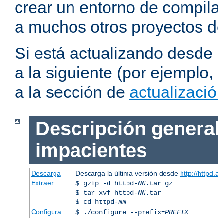
crear un entorno de compil
a muchos otros proyectos d
Si está actualizando desde
a la siguiente (por ejemplo,
a la sección de
actualizaci
Descripción general
impacientes
Descarga
Descarga la última versión desde
http://httpd
Extraer
$ gzip -d httpd-
NN
.tar.gz
$ tar xvf httpd-
NN
.tar
$ cd httpd-
NN
Configura
$ ./configure --prefix=
PREFIX