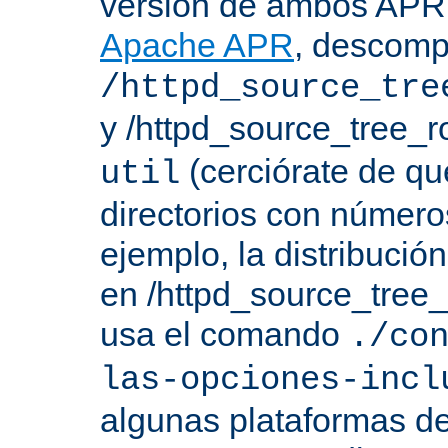
versión de ambos APR 
Apache APR
, descomp
/httpd_source_tre
y /httpd_source_tree_r
(cerciórate de qu
util
directorios con número
ejemplo, la distribuci
en /httpd_source_tree_r
usa el comando
./co
las-opciones-incl
algunas plataformas de