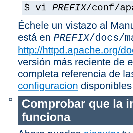
$ vi
PREFIX
/conf/ap
Échele un vistazo al Man
está en
PREFIX
/docs/m
http://httpd.apache.org/do
versión más reciente de 
completa referencia de l
configuracion
disponibles
Comprobar que la i
funciona