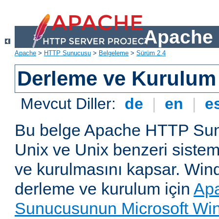
Apache 
Apache
>
HTTP Sunucusu
>
Belgeleme
>
Sürüm 2.4
Derleme ve Kurulum
Mevcut Diller:
de
|
en
|
e
Bu belge Apache HTTP Su
Unix ve Unix benzeri siste
ve kurulmasını kapsar. Win
derleme ve kurulum için
Ap
Sunucusunun Microsoft Win