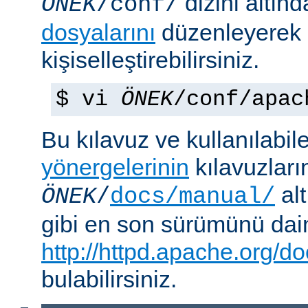
dizini altın
ÖNEK
/conf/
dosyalarını
düzenleyerek
kişiselleştirebilirsiniz.
$ vi
ÖNEK
/conf/apac
Bu kılavuz ve kullanılabi
yönergelerinin
kılavuzları
alt
ÖNEK
/
docs/manual/
gibi en son sürümünü da
http://httpd.apache.org/do
bulabilirsiniz.