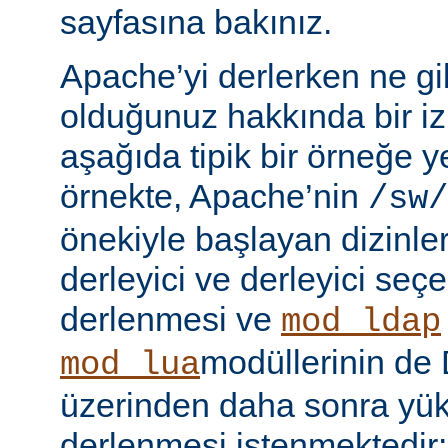
sayfasına bakınız.
Apache’yi derlerken ne gib
olduğunuz hakkında bir iz
aşağıda tipik bir örneğe ye
örnekte, Apache’nin
/sw/
önekiyle başlayan dizinler
derleyici ve derleyici seç
derlenmesi ve
mod_ldap
modüllerinin d
mod_lua
üzerinden daha sonra yü
derlenmesi istenmektedir: