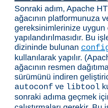
Sonraki adım, Apache H
ağacının platformunuza ve
gereksinimlerinize uygun 
yapılandırılmasıdır. Bu iş
dizininde bulunan
confi
kullanılarak yapılır. (A
ağacının resmen dağıtıma
sürümünü indiren geliştiri
ve
ku
autoconf
libtool
sonraki adıma geçmek iç
çalıştırmaları gerekir. Bu 