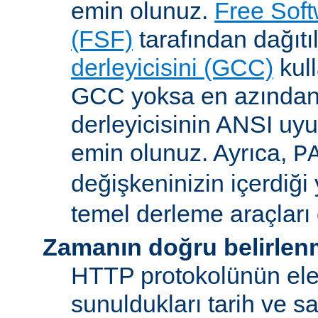
emin olunuz.
Free Sof
(FSF)
tarafından dağıt
derleyicisini (GCC)
kull
GCC yoksa en azından 
derleyicisinin ANSI u
emin olunuz. Ayrıca,
P
değişkeninizin içerdiği
temel derleme araçları 
Zamanın doğru belirlen
HTTP protokolünün ele
sunuldukları tarih ve s