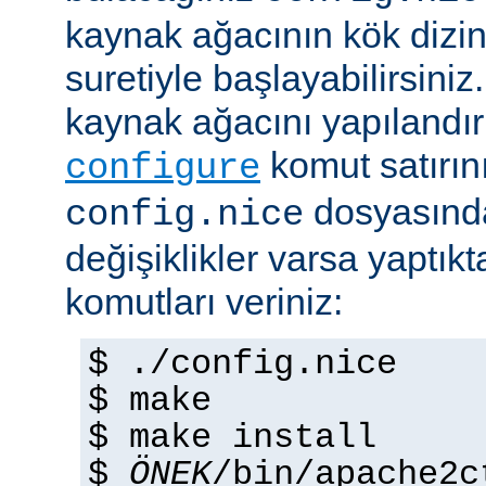
kaynak ağacının kök dizi
suretiyle başlayabilirsini
kaynak ağacını yapılandır
komut satırını 
configure
dosyasında
config.nice
değişiklikler varsa yaptık
komutları veriniz:
$ ./config.nice
$ make
$ make install
$
ÖNEK
/bin/apache2c