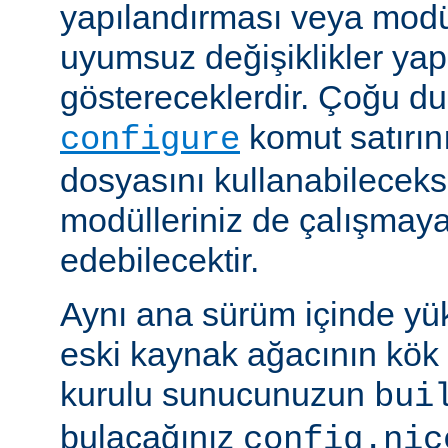
yapılandırması veya modü
uyumsuz değişiklikler y
göstereceklerdir. Çoğu d
komut satırın
configure
dosyasını kullanabileceks
modülleriniz de çalışma
edebilecektir.
Aynı ana sürüm içinde yü
eski kaynak ağacının kök 
kurulu sunucunuzun
bui
bulacağınız
config.nic