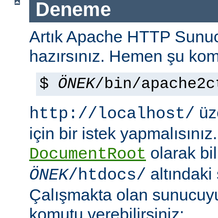
Deneme
Artık Apache HTTP Sun
hazırsınız. Hemen şu kom
$
ÖNEK
/bin/apache2c
üze
http://localhost/
için bir istek yapmalısınız
olarak bi
DocumentRoot
altındaki
ÖNEK
/htdocs/
Çalışmakta olan sunucu
komutu verebilirsiniz: