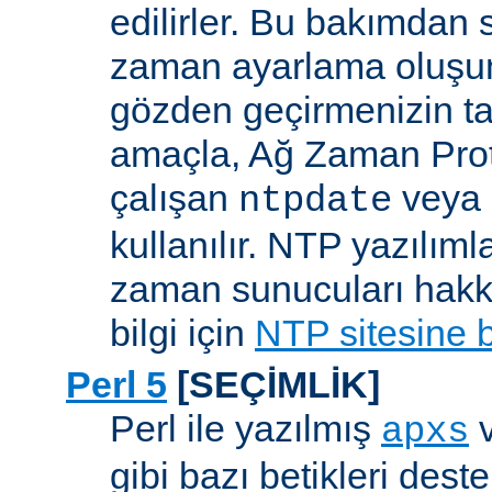
edilirler. Bu bakımdan 
zaman ayarlama oluşum
gözden geçirmenizin ta
amaçla, Ağ Zaman Pro
çalışan
veya
ntpdate
kullanılır. NTP yazılıml
zaman sunucuları hakkı
bilgi için
NTP sitesine 
Perl 5
[SEÇİMLİK]
Perl ile yazılmış
apxs
gibi bazı betikleri dest