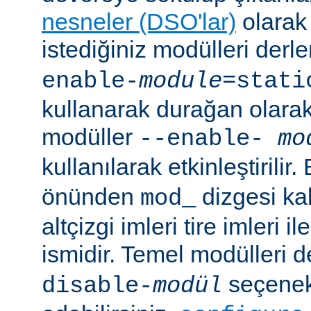
nesneler (DSO'lar)
olarak 
istediğiniz modülleri der
enable-
module
=stati
kullanarak durağan olarak 
modüller
--enable-
mo
kullanılarak etkinleştirilir
önünden
dizgesi kal
mod_
altçizgi imleri tire imleri i
ismidir. Temel modülleri 
seçenekl
disable-
modül