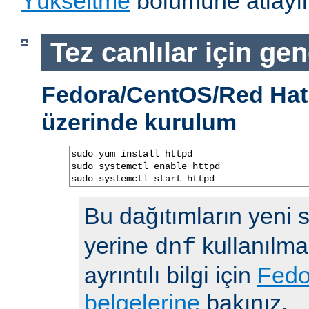
Yükseltme
bölümüne atlayın
Tez canlılar için gen
Fedora/CentOS/Red Hat 
üzerinde kurulum
sudo yum install httpd

sudo systemctl enable httpd

sudo systemctl start httpd
Bu dağıtımların yeni
yerine
kullanılma
dnf
ayrıntılı bilgi için
Fedo
belgelerine
bakınız.