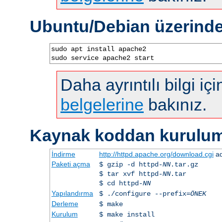
Ubuntu/Debian üzerind
sudo apt install apache2

sudo service apache2 start
Daha ayrıntılı bilgi iç
belgelerine
bakınız.
Kaynak koddan kurulu
İndirme
http://httpd.apache.org/download.cgi
ad
Paketi açma
$ gzip -d httpd-
NN
.tar.gz
$ tar xvf httpd-
NN
.tar
$ cd httpd-
NN
Yapılandırma
$ ./configure --prefix=
ÖNEK
Derleme
$ make
Kurulum
$ make install