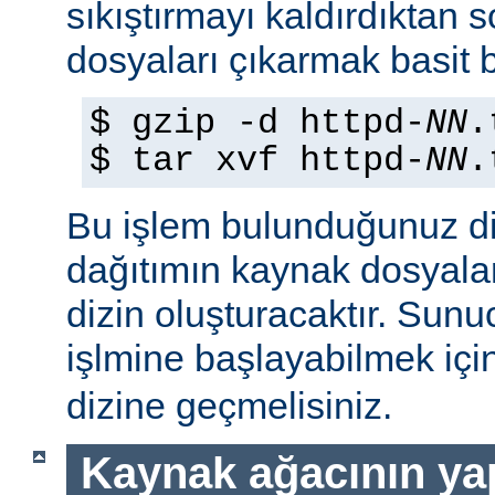
sıkıştırmayı kaldırdıktan 
dosyaları çıkarmak basit b
$ gzip -d httpd-
NN
.
$ tar xvf httpd-
NN
.
Bu işlem bulunduğunuz di
dağıtımın kaynak dosyaları
dizin oluşturacaktır. Sun
işlmine başlayabilmek iç
dizine geçmelisiniz.
Kaynak ağacının yap