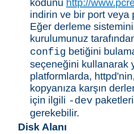
kodunu
http://www.pcr
indirin ve bir port veya
Eğer derleme sistemi
kurulumunuz tarafında
betiğini bula
config
seçeneğini kullanarak ye
platformlarda, httpd'ni
kopyanıza karşın derl
için ilgili
paketler
-dev
gerekebilir.
Disk Alanı