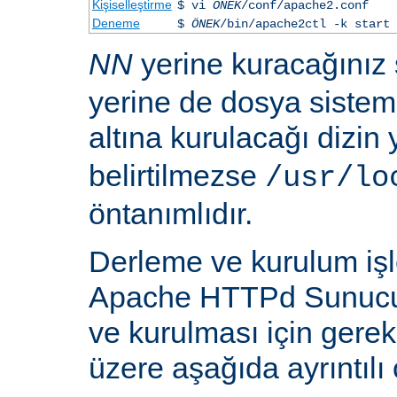
Kişiselleştirme
$ vi
ÖNEK
/conf/apache2.conf
Deneme
$
ÖNEK
/bin/apache2ctl -k start
NN
yerine kuracağınız
yerine de dosya siste
altına kurulacağı dizin
belirtilmezse
/usr/lo
öntanımlıdır.
Derleme ve kurulum iş
Apache HTTPd Sunucu
ve kurulması için gere
üzere aşağıda ayrıntılı 