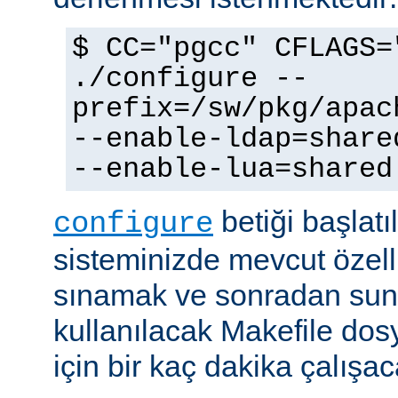
$ CC="pgcc" CFLAGS=
./configure --
prefix=/sw/pkg/apac
--enable-ldap=share
--enable-lua=shared
betiği başlatı
configure
sisteminizde mevcut özellik
sınamak ve sonradan sun
kullanılacak Makefile dos
için bir kaç dakika çalışaca