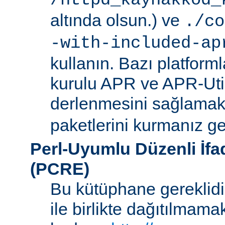
/httpd_kaynakkod_
altında olsun.) ve
./co
-with-included-ap
kullanın. Bazı platforml
kurulu APR ve APR-Uti
derlenmesini sağlamak i
paketlerini kurmanız ger
Perl-Uyumlu Düzenli İf
(PCRE)
Bu kütüphane gereklidir
ile birlikte dağıtılmam