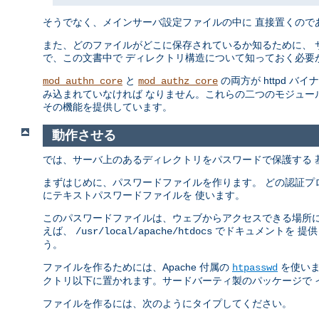
そうでなく、メインサーバ設定ファイルの中に 直接置くので
また、どのファイルがどこに保存されているか知るために、 
で、この文書中で ディレクトリ構造について知っておく必要
と
の両方が httpd バ
mod_authn_core
mod_authz_core
み込まれていなければ なりません。これらの二つのモジュー
その機能を提供しています。
動作させる
では、サーバ上のあるディレクトリをパスワードで保護する 
まずはじめに、パスワードファイルを作ります。 どの認証プ
にテキストパスワードファイルを 使います。
このパスワードファイルは、ウェブからアクセスできる場所に
えば、
でドキュメントを 提
/usr/local/apache/htdocs
う。
ファイルを作るためには、Apache 付属の
を使いま
htpasswd
クトリ以下に置かれます。サードバーティ製のパッケージで 
ファイルを作るには、次のようにタイプしてください。