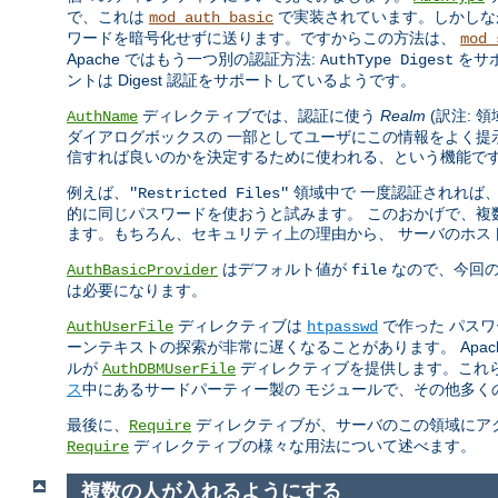
で、これは
で実装されています。しかしなが
mod_auth_basic
ワードを暗号化せずに送ります。ですからこの方法は、
mod_
Apache ではもう一つ別の認証方法:
をサ
AuthType Digest
ントは Digest 認証をサポートしているようです。
ディレクティブでは、認証に使う
Realm
(訳注: 
AuthName
ダイアログボックスの 一部としてユーザにこの情報をよく提
信すれば良いのかを決定するために使われる、という機能で
例えば、
領域中で 一度認証されれば
"Restricted Files"
的に同じパスワードを使おうと試みます。 このおかげで、複数
ます。もちろん、セキュリティ上の理由から、 サーバのホス
はデフォルト値が
なので、今回
AuthBasicProvider
file
は必要になります。
ディレクティブは
で作った パス
AuthUserFile
htpasswd
ーンテキストの探索が非常に遅くなることがあります。 Apa
ルが
ディレクティブを提供します。これ
AuthDBMUserFile
ス
中にあるサードパーティー製の モジュールで、その他多く
最後に、
ディレクティブが、サーバのこの領域にアク
Require
ディレクティブの様々な用法について述べます。
Require
複数の人が入れるようにする