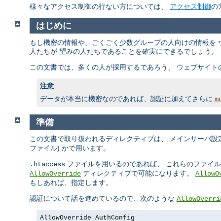
様々なアクセス制御の行ない方については、
アクセス制御
の
はじめに
もし機密の情報や、ごくごく少数グループの人向けの情報を 
人たちが 望みの人たちであることを確実にできるでしょう。
この文書では、多くの人が採用するであろう、 ウェブサイト
注意
データが本当に機密なのであれば、認証に加えてさらに
m
準備
この文書で取り扱われるディレクティブは、 メインサーバ設定
ファイル) かで用います。
ファイルを用いるのであれば、 これらのファイ
.htaccess
ディレクティブで可能になります。
AllowOverride
AllowO
もしあれば、指定します。
認証について話を進めているので、次のような
AllowOverri
AllowOverride AuthConfig