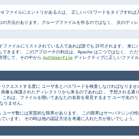
ファイルにエントリがある人は、 正しいパスワードをタイプすれば
rd
つの方法があります。グループファイルを作るのではなく、 次のディ
ドファイルにリストされている人であれば誰でも 許可されます。 単に
できます。 このアプローチの利点は、Apache は二つではなく、 た
管理して、その中から
ディレクティブに正しいファイル
AuthUserFile
ントをリクエストする度に ユーザ名とパスワードを検査しなければなりませ
し画像も保護されたディレクトリから来るのであれば) 。 予想される通
 これは、ファイルを開いてあなたの名前を発見するまで ユーザ名の
 なりません。
 ユーザ数には実質的な限界があります。 この限界はサーバマシンの性
ています。 その時は他の認証方法を考慮に入れた方が良いでしょう。