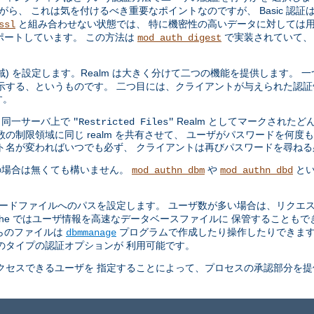
ら、 これは気を付けるべき重要なポイントなのですが、 Basic 認証
と組み合わせない状態では、 特に機密性の高いデータに対しては用
ssl
ポートしています。 この方法は
で実装されていて、
mod_auth_digest
領域) を設定します。Realm は大きく分けて二つの機能を提供します。
示する、というものです。 二つ目には、クライアントが与えられた認証
す。
、同一サーバ上で
Realm としてマークされた
"Restricted Files"
の制限領域に同じ realm を共有させて、 ユーザがパスワードを何度
ト名が変わればいつでも必ず、 クライアントは再びパスワードを尋ね
の場合は無くても構いません。
や
とい
mod_authn_dbm
mod_authn_dbd
ワードファイルへのパスを設定します。 ユーザ数が多い場合は、リクエス
che ではユーザ情報を高速なデータベースファイルに 保管することも
らのファイルは
プログラムで作成したり操作したりできま
dbmmanage
のタイプの認証オプションが 利用可能です。
セスできるユーザを 指定することによって、プロセスの承認部分を提