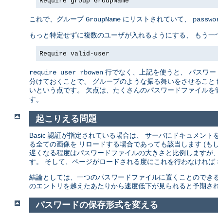
Require group GroupName
これで、グループ
にリストされていて、
GroupName
passwo
もっと特定せずに複数のユーザが入れるようにする、 もう一
Require valid-user
行でなく、上記を使うと、 パスワー
require user rbowen
分けておくことで、 グループのような振る舞いをさせることも
いという点です。 欠点は、たくさんのパスワードファイルを
す。
起こりえる問題
Basic 認証が指定されている場合は、 サーバにドキュメ
る全ての画像を リロードする場合であっても該当します (も
遅くなる程度はパスワードファイルの大きさと比例しますが、
す。 そして、ページがロードされる度にこれを行わなければ
結論としては、一つのパスワードファイルに置くことのできる
のエントリを越えたあたりから速度低下が見られると予期され
パスワードの保存形式を変える