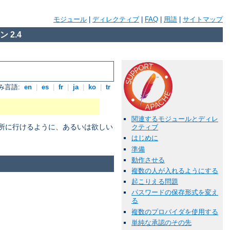
モジュール
|
ディレクティブ
|
FAQ
|
用語
|
サイトマップ
 2.4
み言語:
en
|
es
|
fr
|
ja
|
ko
|
tr
関連するモジュールとディレ
場所に行けるように、あるいは欲しい
クティブ
はじめに
準備
動作させる
複数の人が入れるようにする
起こりえる問題
パスワードの保存形式を変え
る
複数のプロバイダを使用する
単純な承認のその先