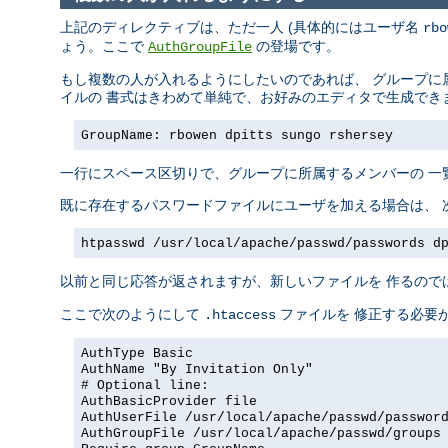
上記のディレクティブは、ただ一人 (具体的にはユーザ名
rbo
ょう。ここで
の登場です。
AuthGroupFile
もし複数の人が入れるようにしたいのであれば、 グループに
イルの 書式はきわめて単純で、お好みのエディタで生成でき
GroupName: rbowen dpitts sungo rshersey
一行にスペース区切りで、グループに所属するメンバーの 一
既に存在するパスワードファイルにユーザを加える場合は、 
htpasswd /usr/local/apache/passwd/passwords d
以前と同じ応答が返されますが、新しいファイルを 作るので
ここで次のようにして
ファイルを 修正する必要
.htaccess
AuthType Basic
AuthName "By Invitation Only"
# Optional line:
AuthBasicProvider file
AuthUserFile /usr/local/apache/passwd/passwor
AuthGroupFile /usr/local/apache/passwd/groups