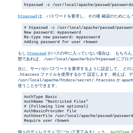
htpasswd -c /usr/local/apache/passwd/password
は、パスワードを要求し、その後 確認のためにも
htpasswd
# htpasswd -c /usr/local/apache/passwd/passwo
New password: mypassword
Re-type new password: mypassword
Adding password for user rbowen
もし
がパスの中に入っていない場合は、 もちろん
htpasswd
態であれば、
にプログ
/usr/local/apache/bin/htpasswd
次に、サーバがパスワードを要求するように設定して、 どの
ファイルを使用するかで 設定します。例えば、
.htaccess
か apach
/usr/local/apache/htdocs/secret/.htaccess
使うことができます。
AuthType Basic
AuthName "Restricted Files"
# (Following line optional)
AuthBasicProvider file
AuthUserFile /usr/local/apache/passwd/passwor
Require user rbowen
個々のディレクティブについて見てみましょう。
AuthType