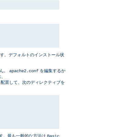
ます。デフォルトのインストール状
せん。
を編集するか
apache2.conf
は、
t> セクションに 配置して、次のディレクティブを
ます。最も一般的な方法は
Basic