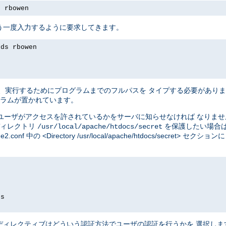
s rbowen
う一度入力するように要求してきます。
rds rbowen
、実行するためにプログラムまでのフルパスを タイプする必要があり
ラムが置かれています。
ユーザがアクセスを許されているかをサーバに知らせなければ なりま
ディレクトリ
を保護したい場合
/usr/local/apache/htdocs/secret
e2.conf 中の <Directory /usr/local/apache/htdocs/secre
ds
ディレクティブはどういう認証方法でユーザの認証を行うかを 選択し