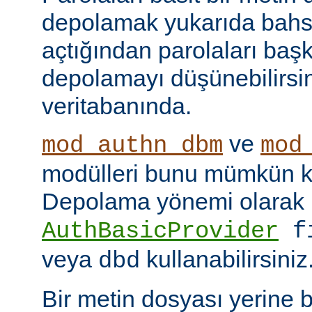
depolamak yukarıda bahse
açtığından parolaları başk
depolamayı düşünebilirsin
veritabanında.
ve
mod_authn_dbm
mod
modülleri bunu mümkün kı
Depolama yönemi olarak
AuthBasicProvider
f
veya
kullanabilirsiniz
dbd
Bir metin dosyası yerine 