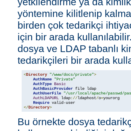
yetkilendirme ya da kimli
yöntemine kilitlenip kalm
birden çok tedarikçi ihti
için bir arada kullanılabil
dosya ve LDAP tabanlı ki
tedarikçileri bir arada kull
<
Directory
"/www/docs/private"
>
AuthName
"Private"
AuthType
Basic
AuthBasicProvider
 file ldap

AuthUserFile
"/usr/local/apache/passwd/pa
AuthLDAPURL
 ldap
://
ldaphost
/
o
=
yourorg

Require
</
Directory
>
Bu örnekte dosya tedarikçi