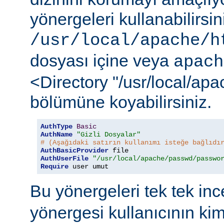
yönergeleri kullanabilirsi
/usr/local/apache/h
dosyası içine veya
apach
<Directory "/usr/local/ap
bölümüne koyabilirsiniz.
AuthType
Basic
AuthName
"Gizli Dosyalar"
# (Aşağıdaki satırın kullanımı isteğe bağlıdı
AuthBasicProvider
AuthUserFile
"/usr/local/apache/passwd/passwo
Require
 user umut
Bu yönergeleri tek tek in
yönergesi kullanıcının ki