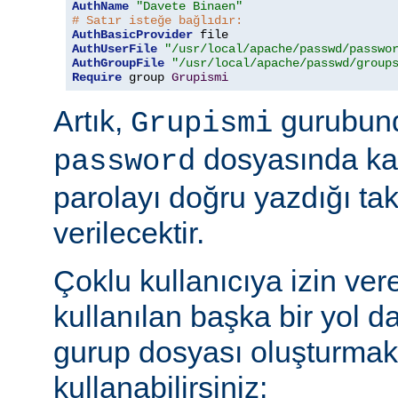
AuthName
"Davete Binaen"
# Satır isteğe bağlıdır:
AuthBasicProvider
AuthUserFile
"/usr/local/apache/passwd/passwo
AuthGroupFile
"/usr/local/apache/passwd/group
Require
 group 
Grupismi
Artık,
gurubund
Grupismi
dosyasında kay
password
parolayı doğru yazdığı tak
verilecektir.
Çoklu kullanıcıya izin ver
kullanılan başka bir yol d
gurup dosyası oluşturmak
kullanabilirsiniz: