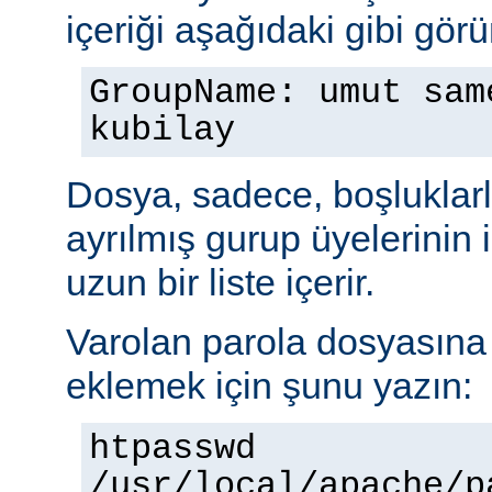
içeriği aşağıdaki gibi görü
GroupName: umut sam
kubilay
Dosya, sadece, boşluklarl
ayrılmış gurup üyelerinin
uzun bir liste içerir.
Varolan parola dosyasına b
eklemek için şunu yazın:
htpasswd
/usr/local/apache/p