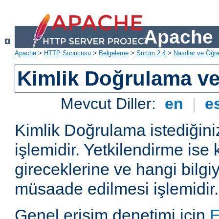
Apache 
Apache
>
HTTP Sunucusu
>
Belgeleme
>
Sürüm 2.4
>
Nasıllar ve Öğret
Kimlik Doğrulama ve
Mevcut Diller:
en
|
e
Kimlik Doğrulama istediğiniz
işlemidir. Yetkilendirme ise 
gireceklerine ve hangi bilgi
müsaade edilmesi işlemidir.
Genel erişim denetimi için
E