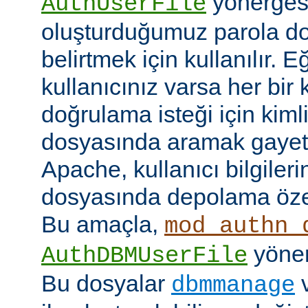
yönerges
AuthUserFile
oluşturduğumuz parola do
belirtmek için kullanılır. 
kullanıcınız varsa her bir 
doğrulama isteği için kimlik
dosyasında aramak gayet 
Apache, kullanıcı bilgilerin
dosyasında depolama özell
Bu amaçla,
mod_authn_
yönerg
AuthDBMUserFile
Bu dosyalar
dbmmanage