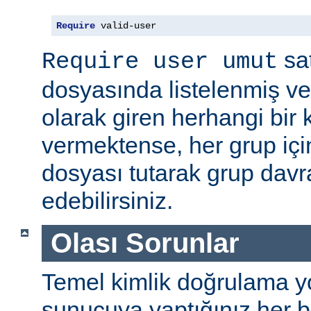
Require
 valid-user
sat
Require user umut
dosyasında listelenmiş ve
olarak giren herhangi bir k
vermektense, her grup için
dosyası tutarak grup davra
edebilirsiniz.
Olası Sorunlar
Temel kimlik doğrulama yolu
sunucuya yaptığınız her b