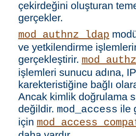
çekirdeğini oluşturan tem
gerçekler.
modül
mod_authnz_ldap
ve yetkilendirme işlemlerin
gerçekleştirir.
mod_auth
işlemleri sunucu adına, IP
karekteristiğine bağlı olara
Ancak kimlik doğrulama si
değildir.
ile
mod_access
için
mod_access_compa
daha vardır.