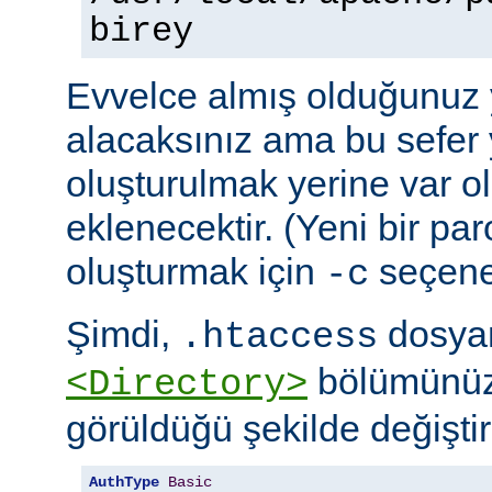
birey
Evvelce almış olduğunuz y
alacaksınız ama bu sefer 
oluşturulmak yerine var o
eklenecektir. (Yeni bir pa
oluşturmak için
seçeneğ
-c
Şimdi,
dosyan
.htaccess
bölümünüz
<Directory>
görüldüğü şekilde değiştire
AuthType
Basic