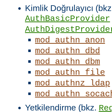
Kimlik Doğrulayıcı (bkz
AuthBasicProvider
AuthDigestProvide
mod_authn_anon
mod_authn_dbd
mod_authn_dbm
mod_authn_file
mod_authnz_ldap
mod_authn_socac
Yetkilendirme (bkz.
Re