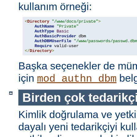
kullanım örneği:
<
Directory
"/www/docs/private"
>
AuthName
"Private"
AuthType
Basic
AuthBasicProvider
 dbm

AuthDBMUserFile
"/www/passwords/passwd.db
Require
</
Directory
>
Başka seçenekler de mümk
için
belg
mod_authn_dbm
Birden çok tedarikç
Kimlik doğrulama ve yetk
dayalı yeni tedarikçiyi kul