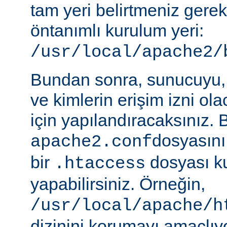
tam yeri belirtmeniz gere
öntanımlı kurulum yeri:
/usr/local/apache2/
Bundan sonra, sunucuyu, 
ve kimlerin erişim izni ol
için yapılandıracaksınız. 
dosyasını
apache2.conf
bir
dosyası k
.htaccess
yapabilirsiniz. Örneğin,
/usr/local/apache/h
dizinini korumayı amaçlıy