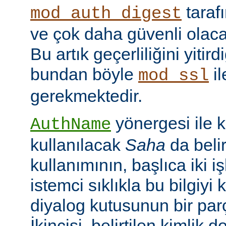
taraf
mod_auth_digest
ve çok daha güvenli olac
Bu artık geçerliliğini yitir
bundan böyle
il
mod_ssl
gerekmektedir.
yönergesi ile 
AuthName
kullanılacak
Saha
da belir
kullanımının, başlıca iki işl
istemci sıklıkla bu bilgiyi 
diyalog kutusunun bir par
İkincisi, belirtilen kimlik 