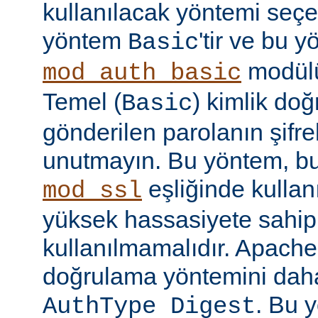
kullanılacak yöntemi seçe
yöntem
'tir ve bu 
Basic
modülü
mod_auth_basic
Temel (
) kimlik do
Basic
gönderilen parolanın şifr
unutmayın. Bu yöntem, bu
eşliğinde kullan
mod_ssl
yüksek hassasiyete sahip b
kullanılmamalıdır. Apache
doğrulama yöntemini daha
. Bu 
AuthType Digest