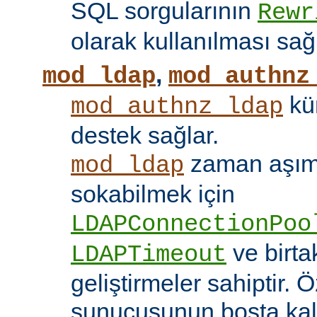
SQL sorgularının
Rewr
olarak kullanılması sağ
,
mod_ldap
mod_authnz
kü
mod_authnz_ldap
destek sağlar.
zaman aşıml
mod_ldap
sokabilmek için
LDAPConnectionPoo
ve birt
LDAPTimeout
geliştirmeler sahiptir. 
sunucusunun boşta kalm