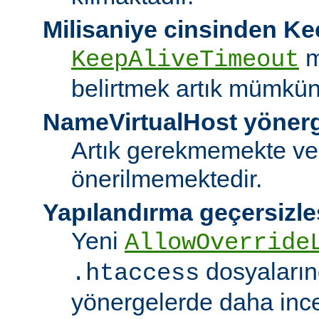
Milisaniye cinsinden K
m
KeepAliveTimeout
belirtmek artık mümkün
NameVirtualHost yöner
Artık gerekmemekte ve
önerilmemektedir.
Yapılandırma geçersizle
Yeni
AllowOverride
dosyalarınd
.htaccess
yönergelerde daha ince