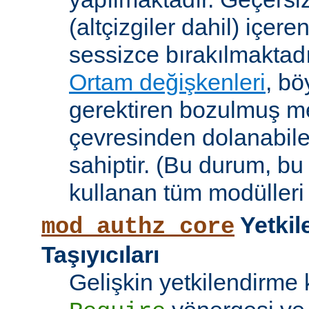
(altçizgiler dahil) içeren
sessizce bırakılmaktadı
Ortam değişkenleri
, bö
gerektiren bozulmuş me
çevresinden dolanabile
sahiptir. (Bu durum, bu
kullanan tüm modülleri e
Yetkil
mod_authz_core
Taşıyıcıları
Gelişkin yetkilendirme k