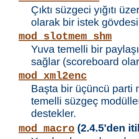
Çıktı süzgeci yığıtı üze
olarak bir istek gövdesi
mod_slotmem_shm
Yuva temelli bir paylaşı
sağlar (scoreboard olara
mod_xml2enc
Başta bir üçüncü parti
temelli süzgeç modüller
destekler.
(2.4.5'den iti
mod_macro