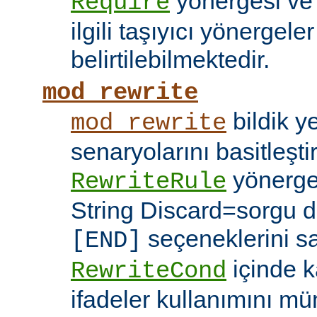
yönergesi v
Require
ilgili taşıyıcı yönergele
belirtilebilmektedir.
mod_rewrite
bildik 
mod_rewrite
senaryolarını basitleşti
yönerg
RewriteRule
String Discard=sorgu diz
seçeneklerini s
[END]
içinde k
RewriteCond
ifadeler kullanımını mü