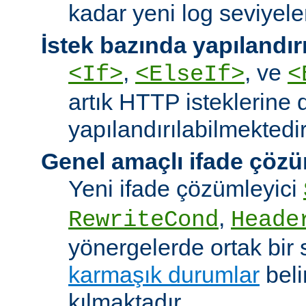
kadar yeni log seviyeler
İstek bazında yapılandı
,
, ve
<If>
<ElseIf>
<
artık HTTP isteklerine 
yapılandırılabilmektedir
Genel amaçlı ifade çözü
Yeni ifade çözümleyici
,
RewriteCond
Heade
yönergelerde ortak bir 
karmaşık durumlar
bel
kılmaktadır.