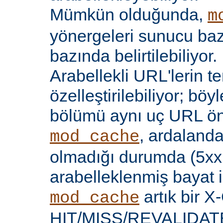
Mümkün olduğunda,
m
yönergeleri sunucu bazı
bazında belirtilebiliyor.
Arabellekli URL'lerin t
özelleştirilebiliyor; böy
bölümü aynı uç URL öne
, ardalanda
mod_cache
olmadığı durumda (5xx 
arabelleklenmiş bayat iç
artık bir X
mod_cache
HIT/MISS/REVALIDATE y