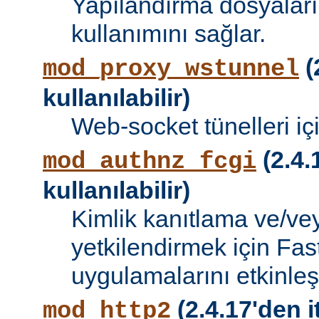
Yapılandırma dosyalar
kullanımını sağlar.
(
mod_proxy_wstunnel
kullanılabilir)
Web-socket tünelleri iç
(2.4.
mod_authnz_fcgi
kullanılabilir)
Kimlik kanıtlama ve/vey
yetkilendirmek için Fa
uygulamalarını etkinleşti
(2.4.17'den i
mod_http2