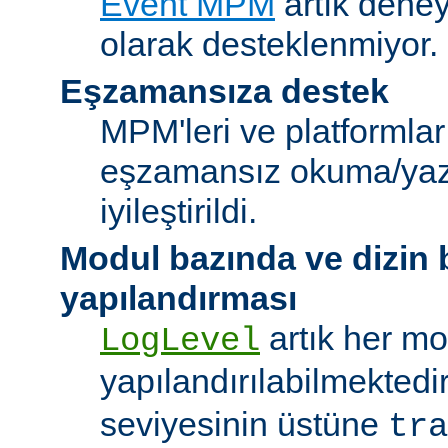
Event MPM
artık deney
olarak desteklenmiyor.
Eşzamansıza destek
MPM'leri ve platformlar
eşzamansız okuma/ya
iyileştirildi.
Modul bazında ve dizin
yapılandırması
artık her mo
LogLevel
yapılandırılabilmektedi
seviyesinin üstüne
tra