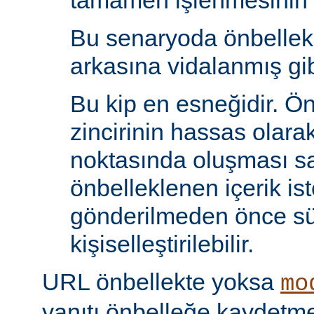
tamamen işlenmesinin s
Bu senaryoda önbelle
arkasına vidalanmış gib
Bu kip en esneğidir. Ö
zincirinin hassas olara
noktasında oluşması sa
önbelleklenen içerik is
gönderilmeden önce s
kişiselleştirilebilir.
URL önbellekte yoksa
mo
yanıtı önbelleğe kaydet