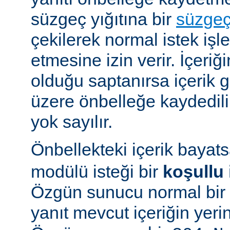
süzgeç yığıtına bir
süzge
çekilerek normal istek iş
etmesine izin verir. İçeriğ
olduğu saptanırsa içerik
üzere önbelleğe kaydedilir
yok sayılır.
Önbellekteki içerik bayat
modülü isteği bir
koşullu 
Özgün sunucu normal bir y
yanıt mevcut içeriğin yeri