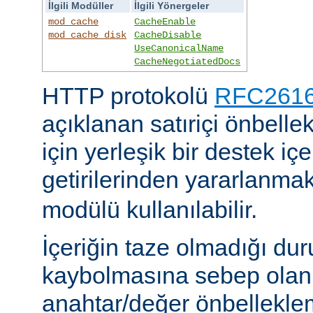
İlgili Modüller
İlgili Yönergeler
mod_cache
CacheEnable
mod_cache_disk
CacheDisable
UseCanonicalName
CacheNegotiatedDocs
HTTP protokolü
RFC2616'
açıklanan satıriçi önbel
için yerleşik bir destek iç
getirilerinden yararlanmak
modülü kullanılabilir.
İçeriğin taze olmadığı du
kaybolmasına sebep olan 
anahtar/değer önbelleklem