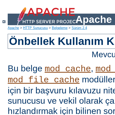
Apache 
Apache
>
HTTP Sunucusu
>
Belgeleme
>
Sürüm 2.4
Önbellek Kullanım K
Mevcut
Bu belge
,
mod_cache
mod
modüller
mod_file_cache
için bir başvuru kılavuzu ni
sunucusu ve vekil olarak ça
hızlandırmak için bilinen so