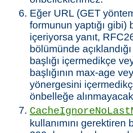
Eğer URL (GET yöntem
formunun yaptığı gibi) 
içeriyorsa yanıt, RFC2
bölümünde açıklandığı g
başlığı içermedikçe ve
başlığının max-age ve
yönergesini içermedikçe
önbelleğe alınmayacakt
CacheIgnoreNoLast
kullanımını gerektiren