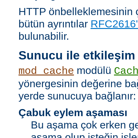
HTTP önbelleklemesinin çal
bütün ayrıntılar
RFC2616'
bulunabilir.
Sunucu ile etkileşim
modülü
mod_cache
Cac
yönergesinin değerine bağl
yerde sunucuya bağlanır:
Çabuk eylem aşaması
Bu aşama çok erken ge
aşama olup isteğin işl