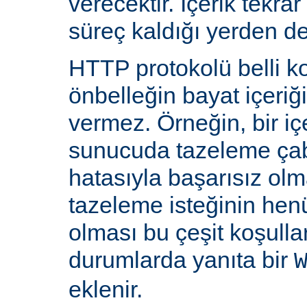
verecektir. İçerik tekra
süreç kaldığı yerden d
HTTP protokolü belli ko
önbelleğin bayat içeriğ
vermez. Örneğin, bir iç
sunucuda tazeleme çab
hatasıyla başarısız olm
tazeleme isteğinin he
olması bu çeşit koşulla
durumlarda yanıta bir
eklenir.