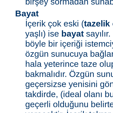
birşey sormadan sunabi
Bayat
İçerik çok eski (
tazelik
yaşlı) ise
bayat
sayılır
böyle bir içeriği iste
özgün sunucuya bağlanı
hala yeterince taze ol
bakmalıdır. Özgün sunu
geçersizse yenisini gön
takdirde, (ideal olanı b
geçerli olduğunu belirte