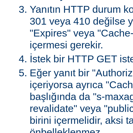
Yanıtın HTTP durum ko
301 veya 410 değilse ya
"Expires" veya "Cache-
içermesi gerekir.
İstek bir HTTP GET iste
Eğer yanıt bir "Authoriz
içeriyorsa ayrıca "Cach
başlığında da "s-maxag
revalidate" veya "publi
birini içermelidir, aksi 
önbelleklenmez.