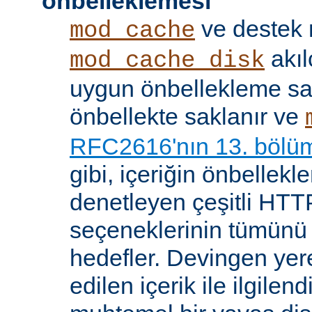
önbelleklemesi
ve destek
mod_cache
akıl
mod_cache_disk
uygun önbellekleme sağl
önbellekte saklanır ve
RFC2616'nın 13. bölü
gibi, içeriğin önbelleklen
denetleyen çeşitli HTTP
seçeneklerinin tümünü
hedefler. Devingen yere
edilen içerik ile ilgile