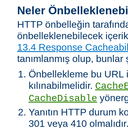
Neler Önbelleklenebi
HTTP önbelleğin tarafınd
önbelleklenebilecek içeri
13.4 Response Cacheabil
tanımlanmış olup, bunlar ş
Önbellekleme bu URL il
kılınabilmelidir.
Cache
yönerg
CacheDisable
Yanıtın HTTP durum ko
301 veya 410 olmalıdır