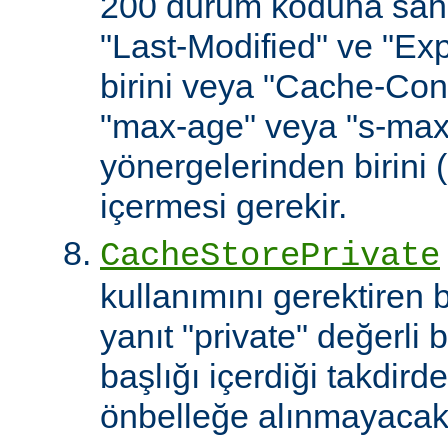
200 durum koduna sahip
"Last-Modified" ve "Exp
birini veya "Cache-Cont
"max-age" veya "s-ma
yönergelerinden birini 
içermesi gerekir.
CacheStorePrivate
kullanımını gerektiren
yanıt "private" değerli 
başlığı içerdiği takdirde
önbelleğe alınmayacakt