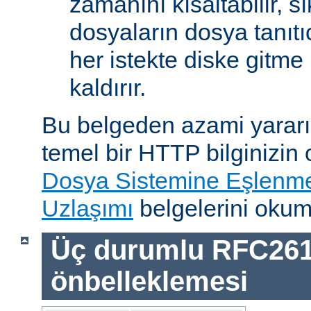
zamanını kısaltabilir, sı
dosyaların dosya tanıtıc
her istekte diske gitme 
kaldırır.
Bu belgeden azami yararı
temel bir HTTP bilginizin
Dosya Sistemine Eşlenm
Uzlaşımı
belgelerini okum
Üç durumlu RFC26
önbelleklemesi