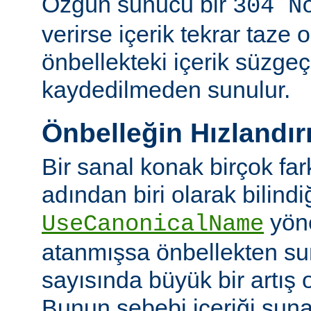
Özgün sunucu bir
304 N
verirse içerik tekrar taze 
önbellekteki içerik süzgeç
kaydedilmeden sunulur.
Önbelleğin Hızlandır
Bir sanal konak birçok fa
adından biri olarak bilindi
yön
UseCanonicalName
atanmışsa önbellekten su
sayısında büyük bir artış 
Bunun sebebi içeriği sun