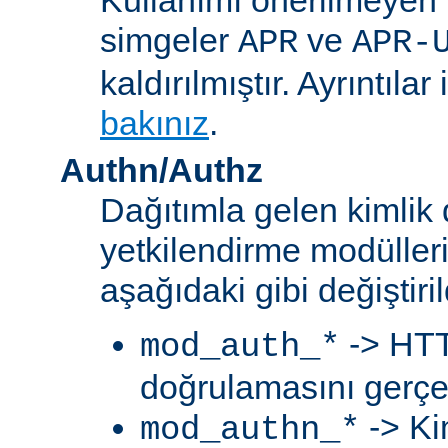
simgeler
ve
APR
APR-
kaldırılmıştır. Ayrıntılar 
bakınız
.
Authn/Authz
Dağıtımla gelen kimlik
yetkilendirme modülleri
aşağıdaki gibi değiştiril
-> HTT
mod_auth_*
doğrulamasını gerçek
-> Ki
mod_authn_*