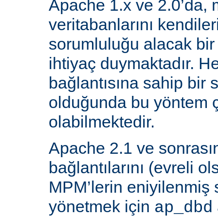
Apache 1.x ve 2.0’da, 
veritabanlarını kendiler
sorumluluğu alacak bir
ihtiyaç duymaktadır. He
bağlantısına sahip bir
olduğunda bu yöntem ç
olabilmektedir.
Apache 2.1 ve sonrasın
bağlantılarını (evreli o
MPM’lerin eniyilenmiş st
yönetmek için
ap_dbd