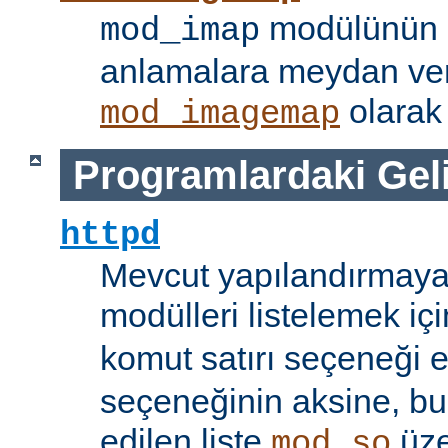
modülünün i
mod_imap
anlamalara meydan ve
olarak 
mod_imagemap
Programlardaki Gel
httpd
Mevcut yapılandırmaya
modülleri listelemek iç
komut satırı seçeneği 
seçeneğinin aksine, bu
edilen liste
üze
mod_so