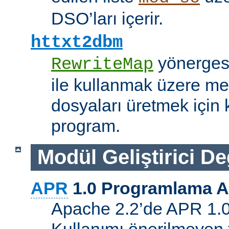
DSO’ları içerir.
httxt2dbm
yönerge
RewriteMap
ile kullanmak üzere me
dosyaları üretmek için k
program.
Modül Geliştirici Değ
APR
1.0 Programlama A
Apache 2.2’de APR 1.0 A
Kullanımı önerilmeyen 