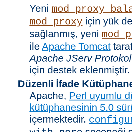
Yeni
mod_proxy_bal
için yük d
mod_proxy
sağlanmış, yeni
mod_p
ile
Apache Tomcat
tara
Apache JServ Protoko
için destek eklenmiştir.
Düzenli İfade Kütüphan
Apache,
Perl uyumlu dü
kütüphanesinin 5.0 sü
içermektedir.
configu
seçeneği 