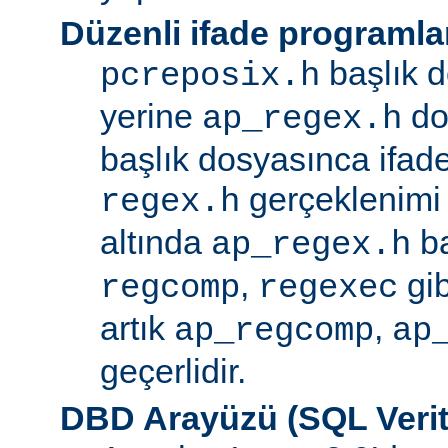
Düzenli ifade programla
başlık d
pcreposix.h
yerine
dos
ap_regex.h
başlık dosyasınca ifa
gerçeklenimi
regex.h
altında
ba
ap_regex.h
,
gib
regcomp
regexec
artık
,
ap_regcomp
ap
geçerlidir.
DBD Arayüzü (SQL Verit