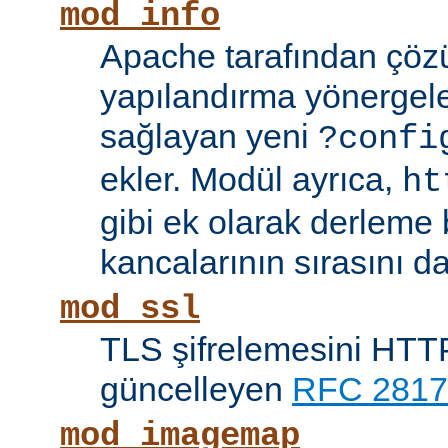
mod_info
Apache tarafından çöz
yapılandırma yönergele
sağlayan yeni
?confi
ekler. Modül ayrıca,
ht
gibi ek olarak derleme b
kancalarının sırasını da
mod_ssl
TLS şifrelemesini HTTP
güncelleyen
RFC 2817
mod_imagemap