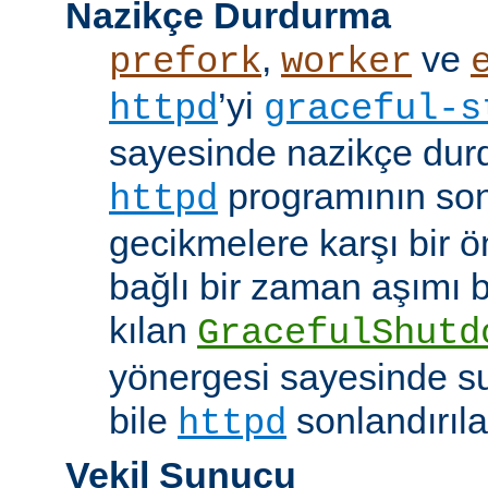
Nazikçe Durdurma
,
ve
prefork
worker
’yi
httpd
graceful-s
sayesinde nazikçe durd
programının son
httpd
gecikmelere karşı bir ö
bağlı bir zaman aşımı
kılan
GracefulShutd
yönergesi sayesinde s
bile
sonlandırıla
httpd
Vekil Sunucu