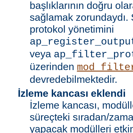
başlıklarının doğru olar
sağlamak zorundaydı. S
protokol yönetimini
ap_register_outpu
veya
ap_filter_pro
üzerinden
mod_filte
devredebilmektedir.
İzleme kancası eklendi
İzleme kancası, modüll
süreçteki sıradan/zama
yapacak modülleri etkinl