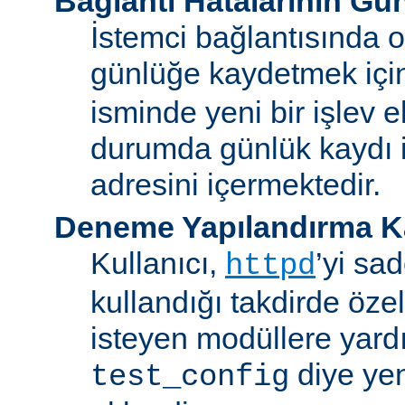
Bağlantı Hatalarının Gü
İstemci bağlantısında o
günlüğe kaydetmek iç
isminde yeni bir işlev e
durumda günlük kaydı i
adresini içermektedir.
Deneme Yapılandırma K
Kullanıcı,
’yi sa
httpd
kullandığı takdirde özel
isteyen modüllere yard
diye yen
test_config