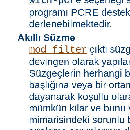
with-pcre
programı PCRE destekl
derlenebilmektedir.
Akıllı Süzme
çıktı süzg
mod_filter
devingen olarak yapılan
Süzgeçlerin herhangi bi
başlığına veya bir ort
dayanarak koşullu olara
mümkün kılar ve bunu 
mimarisindeki sorunlu b