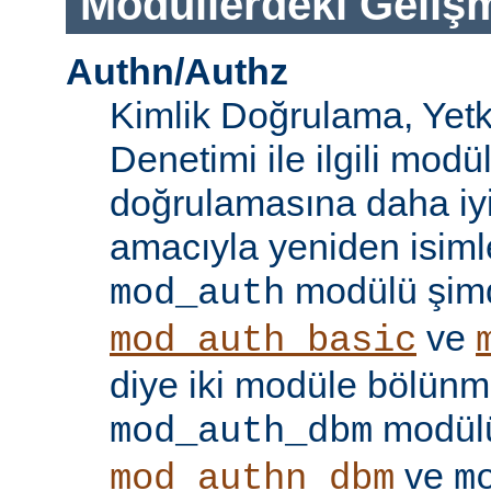
Modüllerdeki Geliş
Authn/Authz
Kimlik Doğrulama, Yetk
Denetimi ile ilgili modül
doğrulamasına daha iy
amacıyla yeniden isimle
modülü şim
mod_auth
ve
mod_auth_basic
diye iki modüle bölünmü
modülü
mod_auth_dbm
ve
mod_authn_dbm
m