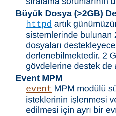
sıralama sorunlarının d
Büyük Dosya (>2GB) De
artık günümüzün 
httpd
sistemlerinde bulunan 
dosyaları destekleyece
derlenebilmektedir. 2 GB
gövdelerine destek de a
Event MPM
MPM modülü sür
event
isteklerinin işlenmesi v
edilmesi için ayrı bir ev