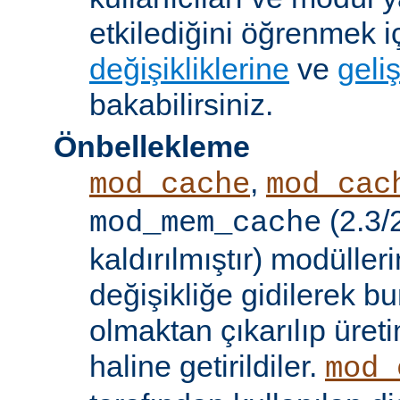
etkilediğini öğrenmek i
değişikliklerine
ve
geliş
bakabilirsiniz.
Önbellekleme
,
mod_cache
mod_cac
(2.3/
mod_mem_cache
kaldırılmıştır) modülle
değişikliğe gidilerek b
olmaktan çıkarılıp üret
haline getirildiler.
mod_