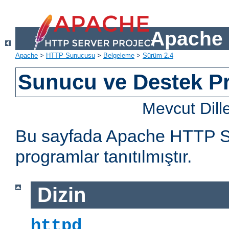
Apache 
Apache
>
HTTP Sunucusu
>
Belgeleme
>
Sürüm 2.4
Sunucu ve Destek Pr
Mevcut Dill
Bu sayfada Apache HTTP Sun
programlar tanıtılmıştır.
Dizin
httpd