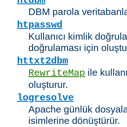
htdbm
DBM parola veritabanlar
htpasswd
Kullanıcı kimlik doğrul
doğrulaması için oluştu
httxt2dbm
ile kulla
RewriteMap
oluşturur.
logresolve
Apache günlük dosyalar
isimlerine dönüştürür.