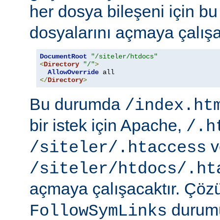
her dosya bileşeni için b
dosyalarını açmaya çalışa
DocumentRoot
"/siteler/htdocs"
<
Directory
"/"
>
AllowOverride
</
Directory
>
Bu durumda
/index.ht
bir istek için Apache,
/.h
v
/siteler/.htaccess
/siteler/htdocs/.ht
açmaya çalışacaktır. Çö
durumu
FollowSymLinks