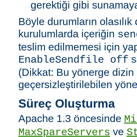
gerektiği gibi sunamayab
Böyle durumların olasılık
kurulumlarda içeriğin
sen
teslim edilmemesi için ya
sa
EnableSendfile off
(Dikkat: Bu yönerge dizin
geçersizleştirilebilen yön
Süreç Oluşturma
Apache 1.3 öncesinde
Mi
ve
MaxSpareServers
S