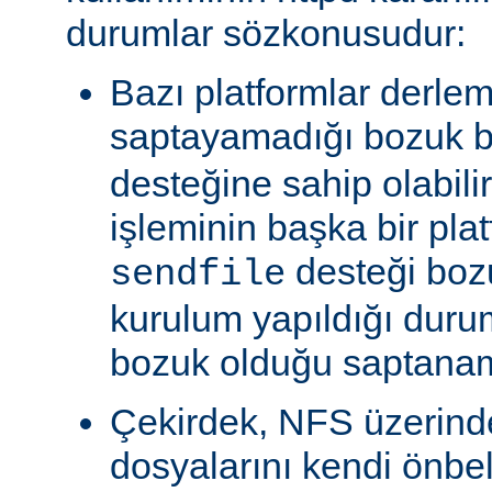
durumlar sözkonusudur:
Bazı platformlar derle
saptayamadığı bozuk b
desteğine sahip olabili
işleminin başka bir pla
desteği boz
sendfile
kurulum yapıldığı duru
bozuk olduğu saptanam
Çekirdek, NFS üzerinde
dosyalarını kendi önbe