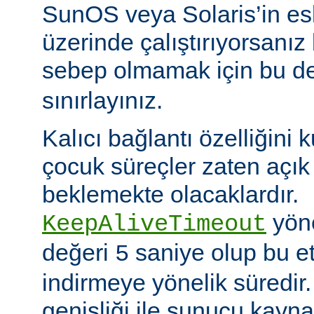
SunOS veya Solaris’in es
üzerinde çalıştırıyorsanız
sebep olmamak için bu d
sınırlayınız.
Kalıcı bağlantı özelliğini 
çocuk süreçler zaten açık 
beklemekte olacaklardır.
yöne
KeepAliveTimeout
değeri
saniye olup bu et
5
indirmeye yönelik süredir
genişliği ile sunucu kayna