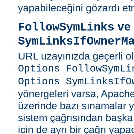
yapabileceğini gözardı et
ve
FollowSymLinks
SymLinksIfOwnerM
URL uzayınızda geçerli o
Options FollowSymLi
Options SymLinksIfO
yönergeleri varsa, Apach
üzerinde bazı sınamalar y
sistem çağrısından başka
için de ayrı bir çağrı yapac