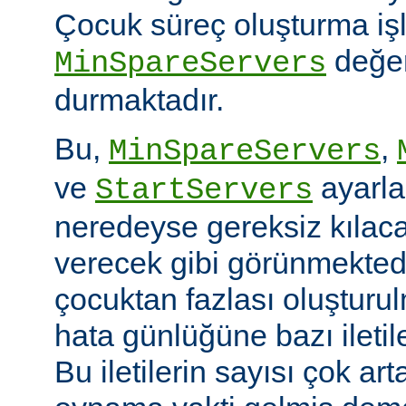
Çocuk süreç oluşturma iş
değer
MinSpareServers
durmaktadır.
Bu,
,
MinSpareServers
ve
ayarla
StartServers
neredeyse gereksiz kılaca
verecek gibi görünmekted
çocuktan fazlası oluştur
hata günlüğüne bazı ileti
Bu iletilerin sayısı çok ar