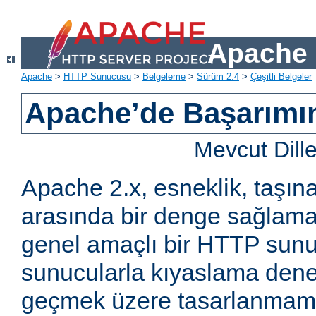
Apache 
Apache
>
HTTP Sunucusu
>
Belgeleme
>
Sürüm 2.4
>
Çeşitli Belgeler
Apache’de Başarımın 
Mevcut Dill
Apache 2.x, esneklik, taşına
arasında bir denge sağlama
genel amaçlı bir HTTP sun
sunucularla kıyaslama den
geçmek üzere tasarlanmam