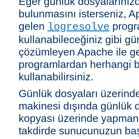
Eğer günlük dosyalarınızd
bulunmasını isterseniz, Ap
gelen
progr
logresolve
kullanabileceğiniz gibi gü
çözümleyen Apache ile g
programlardan herhangi bi
kullanabilirsiniz.
Günlük dosyaları üzerind
makinesi dışında günlük d
kopyası üzerinde yapmanız
takdirde sunucunuzun baş