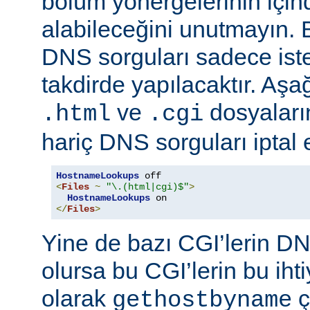
bölüm yönergelerinin için
alabileceğini unutmayın. 
DNS sorguları sadece istek
takdirde yapılacaktır. Aşa
ve
dosyaların
.html
.cgi
hariç DNS sorguları iptal 
HostnameLookups
<
Files
~
"\.(html|cgi)$"
>
HostnameLookups
</
Files
>
Yine de bazı CGI’lerin DNS
olursa bu CGI’lerin bu iht
olarak
ç
gethostbyname