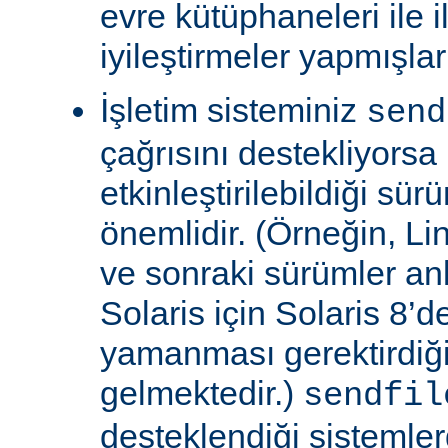
evre kütüphaneleri ile il
iyileştirmeler yapmışla
İşletim sisteminiz
send
çağrısını destekliyors
etkinleştirilebildiği sü
önemlidir. (Örneğin, Lin
ve sonraki sürümler an
Solaris için Solaris 8’
yamanması gerektirdiğ
gelmektedir.)
sendfil
desteklendiği sistemle