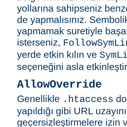
yollarına sahipseniz benze
de yapmalısınız. Semboli
yapmamak suretiyle başar
isterseniz,
FollowSymLi
yerde etkin kılın ve
SymL
seçeneğini asla etkinleşti
AllowOverride
Genellikle
do
.htaccess
yapıldığı gibi URL uzayın
geçersizleştirmelere izin