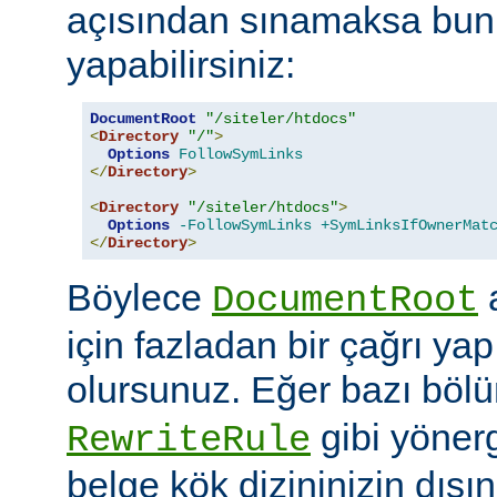
açısından sınamaksa bun
yapabilirsiniz:
DocumentRoot
"/siteler/htdocs"
<
Directory
"/"
>
Options
FollowSymLinks
</
Directory
>
<
Directory
"/siteler/htdocs"
>
Options
-FollowSymLinks
+SymLinksIfOwnerMat
</
Directory
>
Böylece
a
DocumentRoot
için fazladan bir çağrı ya
olursunuz. Eğer bazı böl
gibi yöner
RewriteRule
belge kök dizininizin dış