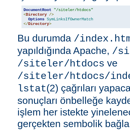
DocumentRoot
"/siteler/htdocs"
<
Directory
/>
Options
SymLinksIfOwnerMatch
</
Directory
>
Bu durumda
/index.ht
yapıldığında Apache,
/si
ve
/siteler/htdocs
/siteler/htdocs/ind
(2) çağrıları yapaca
lstat
sonuçları önbelleğe kayd
işlem her istekte yinelene
gerçekten sembolik bağlar