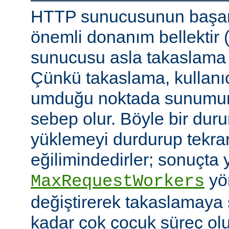
HTTP sunucusunun başarı
önemli donanım bellektir
sunucusu asla takaslama
Çünkü takaslama, kullanıc
umduğu noktada sunumu
sebep olur. Böyle bir duru
yüklemeyi durdurup tekra
eğilimindedirler; sonuçta 
yön
MaxRequestWorkers
değiştirerek takaslamaya
kadar çok çocuk süreç ol