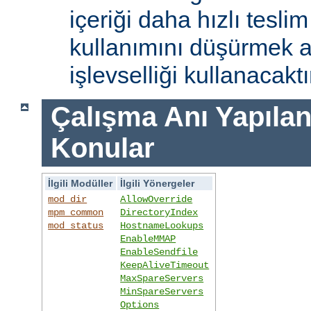
içeriği daha hızlı tesli
kullanımını düşürmek 
işlevselliği kullanacaktı
Çalışma Anı Yapıland
Konular
İlgili Modüller
İlgili Yönergeler
mod_dir
AllowOverride
mpm_common
DirectoryIndex
mod_status
HostnameLookups
EnableMMAP
EnableSendfile
KeepAliveTimeout
MaxSpareServers
MinSpareServers
Options