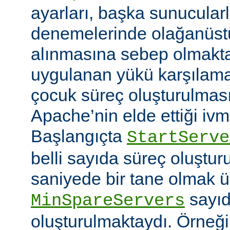
ayarları, başka sunucular
denemelerinde olağanüstü
alınmasına sebep olmaktay
uygulanan yükü karşılam
çocuk süreç oluşturulma
Apache’nin elde ettiği ivm
Başlangıçta
StartServe
belli sayıda süreç oluştur
saniyede bir tane olmak 
sayıd
MinSpareServers
oluşturulmaktaydı. Örneğ