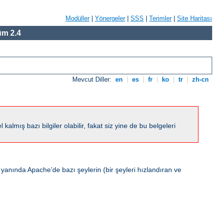
Modüller
|
Yönergeler
|
SSS
|
Terimler
|
Site Haritası
m 2.4
Mevcut Diller:
en
|
es
|
fr
|
ko
|
tr
|
zh-cn
ış bazı bilgiler olabilir, fakat siz yine de bu belgeleri
 yanında Apache’de bazı şeylerin (bir şeyleri hızlandıran ve