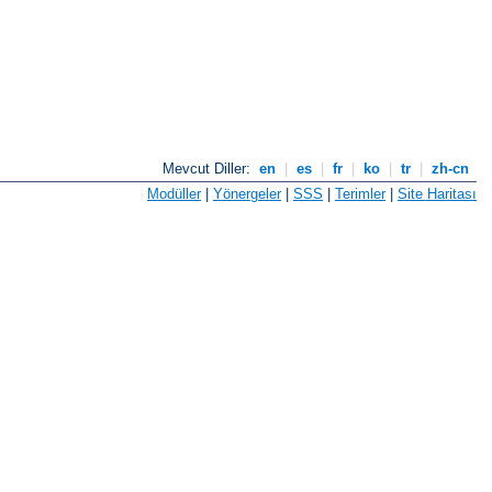
Mevcut Diller:
en
|
es
|
fr
|
ko
|
tr
|
zh-cn
Modüller
|
Yönergeler
|
SSS
|
Terimler
|
Site Haritası