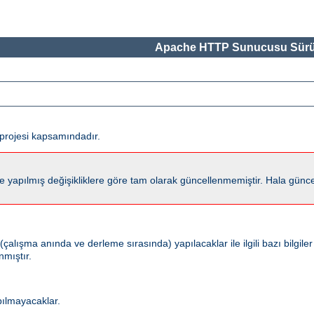
Apache HTTP Sunucusu Sürü
projesi kapsamındadır.
lmış değişikliklere göre tam olarak güncellenmemiştir. Hala güncel kalm
ışma anında ve derleme sırasında) yapılacaklar ile ilgili bazı bilgiler
nmıştır.
pılmayacaklar.