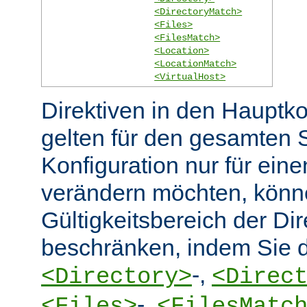
<DirectoryMatch>
<Files>
<FilesMatch>
<Location>
<LocationMatch>
<VirtualHost>
Direktiven in den Hauptko
gelten für den gesamten 
Konfiguration nur für eine
verändern möchten, könn
Gültigkeitsbereich der Dir
beschränken, indem Sie d
-,
<Directory>
<Direc
-,
<Files>
<FilesMatc