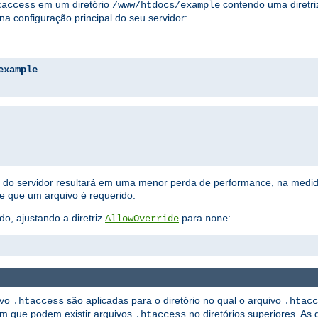
em um diretório
contendo uma diretriz
taccess
/www/htdocs/example
na configuração principal do seu servidor:
example
ão do servidor resultará em uma menor perda de performance, na medi
ue que um arquivo é requerido.
do, ajustando a diretriz
para
:
AllowOverride
none
ivo
são aplicadas para o diretório no qual o arquivo
.htaccess
.htacc
ém que podem existir arquivos
no diretórios superiores. As 
.htaccess