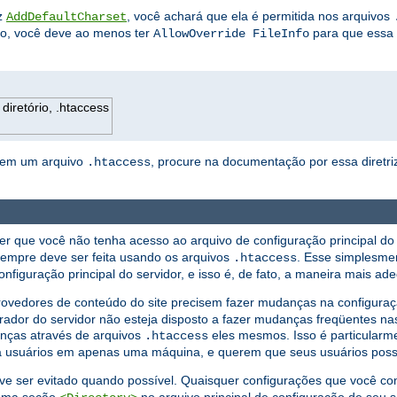
iz
, você achará que ela é permitida nos arquivos
AddDefaultCharset
ão, você deve ao menos ter
para que essa d
AllowOverride FileInfo
diretório, .htaccess
ta em um arquivo
, procure na documentação por essa diretriz
.htaccess
er que você não tenha acesso ao arquivo de configuração principal do 
sempre deve ser feita usando os arquivos
. Esse simplesme
.htaccess
nfiguração principal do servidor, e isso é, de fato, a maneira mais ad
edores de conteúdo do site precisem fazer mudanças na configuração
rador do servidor não esteja disposto a fazer mudanças freqüentes nas
anças através de arquivos
eles mesmos. Isso é particularm
.htaccess
ra usuários em apenas uma máquina, e querem que seus usuários poss
e ser evitado quando possível. Quaisquer configurações que você co