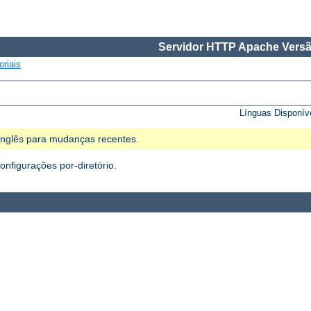
Servidor HTTP Apache Versã
oriais
Línguas Disponív
 Inglês para mudanças recentes.
figurações por-diretório.