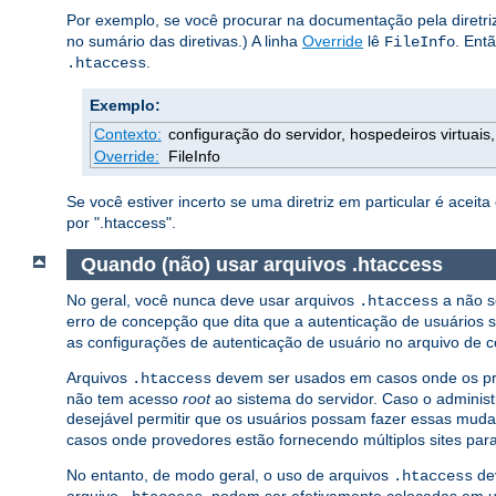
Por exemplo, se você procurar na documentação pela diretr
no sumário das diretivas.) A linha
Override
lê
. Ent
FileInfo
.
.htaccess
Exemplo:
Contexto:
configuração do servidor, hospedeiros virtuais, 
Override:
FileInfo
Se você estiver incerto se uma diretriz em particular é acei
por ".htaccess".
Quando (não) usar arquivos .htaccess
No geral, você nunca deve usar arquivos
a não s
.htaccess
erro de concepção que dita que a autenticação de usuários 
as configurações de autenticação de usuário no arquivo de co
Arquivos
devem ser usados em casos onde os prov
.htaccess
não tem acesso
root
ao sistema do servidor. Caso o administ
desejável permitir que os usuários possam fazer essas mud
casos onde provedores estão fornecendo múltiplos sites pa
No entanto, de modo geral, o uso de arquivos
dev
.htaccess