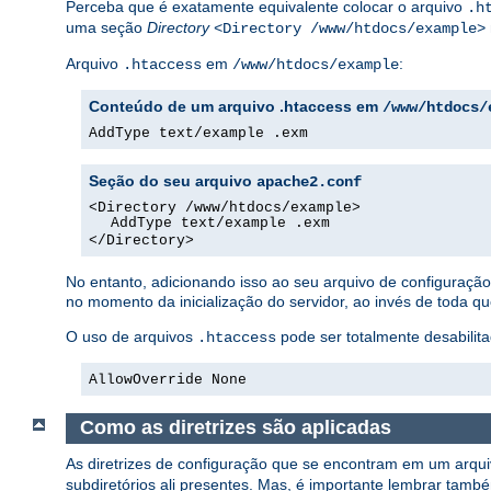
Perceba que é exatamente equivalente colocar o arquivo
.h
uma seção
Directory
<Directory /www/htdocs/example>
Arquivo
em
:
.htaccess
/www/htdocs/example
Conteúdo de um arquivo .htaccess em
/www/htdocs/
AddType text/example .exm
Seção do seu arquivo
apache2.conf
<Directory /www/htdocs/example>
AddType text/example .exm
</Directory>
No entanto, adicionando isso ao seu arquivo de configuraç
no momento da inicialização do servidor, ao invés de toda q
O uso de arquivos
pode ser totalmente desabilita
.htaccess
AllowOverride None
Como as diretrizes são aplicadas
As diretrizes de configuração que se encontram em um arqu
subdiretórios ali presentes. Mas, é importante lembrar tamb