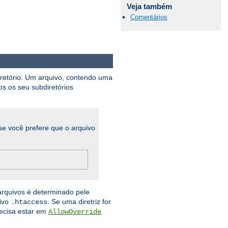
Veja também
Comentários
iretório. Um arquivo, contendo uma
os os seu subdiretórios
se você prefere que o arquivo
arquivos é determinado pele
uivo
. Se uma diretriz for
.htaccess
recisa estar em
AllowOverride