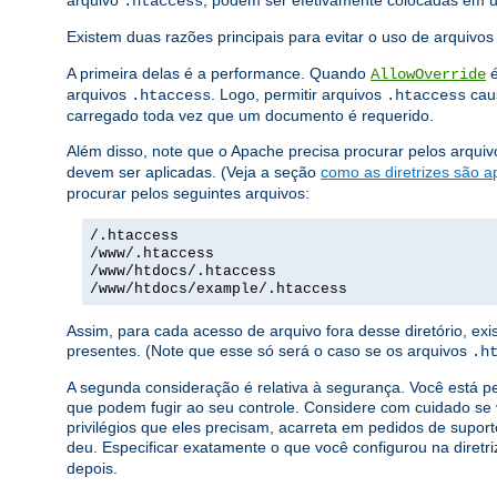
arquivo
, podem ser efetivamente colocadas em
.htaccess
Existem duas razões principais para evitar o uso de arquivo
A primeira delas é a performance. Quando
é
AllowOverride
arquivos
. Logo, permitir arquivos
caus
.htaccess
.htaccess
carregado toda vez que um documento é requerido.
Além disso, note que o Apache precisa procurar pelos arqui
devem ser aplicadas. (Veja a seção
como as diretrizes são a
procurar pelos seguintes arquivos:
/.htaccess
/www/.htaccess
/www/htdocs/.htaccess
/www/htdocs/example/.htaccess
Assim, para cada acesso de arquivo fora desse diretório, e
presentes. (Note que esse só será o caso se os arquivos
.h
A segunda consideração é relativa à segurança. Você está p
que podem fugir ao seu controle. Considere com cuidado se 
privilégios que eles precisam, acarreta em pedidos de suport
deu. Especificar exatamente o que você configurou na diretr
depois.