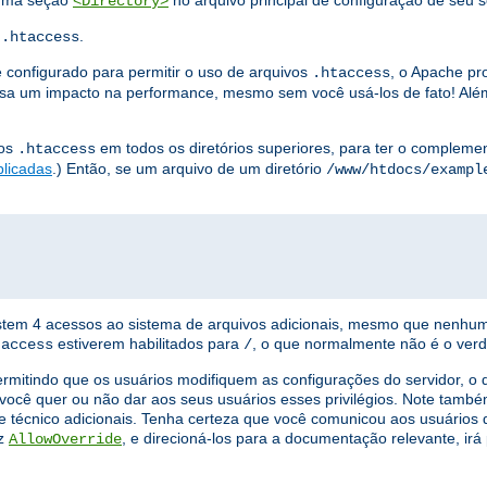
 uma seção
no arquivo principal de configuração de seu s
<Directory>
s
.
.htaccess
 configurado para permitir o uso de arquivos
, o Apache pr
.htaccess
a um impacto na performance, mesmo sem você usá-los de fato! Além
vos
em todos os diretórios superiores, para ter o complement
.htaccess
plicadas
.) Então, se um arquivo de um diretório
/www/htdocs/exampl
xistem 4 acessos ao sistema de arquivos adicionais, mesmo que nenhu
estiverem habilitados para
, o que normalmente não é o verd
taccess
/
ermitindo que os usuários modifiquem as configurações do servidor, 
você quer ou não dar aos seus usuários esses privilégios. Note tamb
e técnico adicionais. Tenha certeza que você comunicou aos usuários q
iz
, e direcioná-los para a documentação relevante, ir
AllowOverride