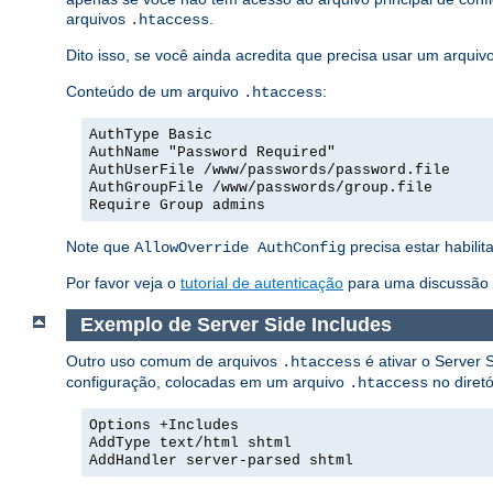
arquivos
.
.htaccess
Dito isso, se você ainda acredita que precisa usar um arquiv
Conteúdo de um arquivo
:
.htaccess
AuthType Basic
AuthName "Password Required"
AuthUserFile /www/passwords/password.file
AuthGroupFile /www/passwords/group.file
Require Group admins
Note que
precisa estar habilit
AllowOverride AuthConfig
Por favor veja o
tutorial de autenticação
para uma discussão m
Exemplo de Server Side Includes
Outro uso comum de arquivos
é ativar o Server S
.htaccess
configuração, colocadas em um arquivo
no diretó
.htaccess
Options +Includes
AddType text/html shtml
AddHandler server-parsed shtml