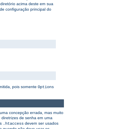
 diretório acima deste em sua
 de configuração principal do
mitida, pois somente
Options
e uma concepção errada, mas muito
r diretrizes de senha em uma
os
devem ser usados
.htaccess
e quando não deve usar os