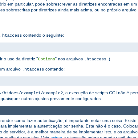
rio em particular, pode sobrescrever as diretrizes encontradas em um
zes sobrescritas por diretrizes ainda mais acima, ou no próprio arquivo
contendo o seguinte:
.htaccess
r o uso da diretriz "
" nos arquivos
.)
Options
.htaccess
um arquivo
contendo:
.htaccess
, a execução de scripts CGI não é per
w/htdocs/example1/example2
quaisquer outros ajustes previamente configurados.
render como fazer autenticação, é importante notar uma coisa. Exist
ara implementar a autenticação por senha. Este não é o caso. Coloca
ão do servidor, é a melhor maneira de se implementar isto, e os arquiv
guração do servidor. Veja
acima
a discussão sobre quando você deve 