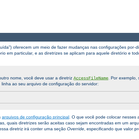
ibuída") oferecem um meio de fazer mudanças nas configurações por-d
io em particular, e as diretrizes se aplicam para aquele diretório e tod
utro nome, você deve usar a diretriz
. Por exemplo, 
AccessFileName
 linha ao seu arquivo de configuração do servidor:
s
arquivos de configuração principal
. O que você pode colocar nesses 
orias, quais diretrizes serão aceitas caso sejam encontradas em um arq
ssa diretriz irá conter uma seção
Override
, especificando que valor p