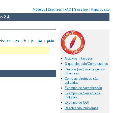
Módulos
|
Diretrizes
|
FAQ
|
Glossário
|
Mapa do site
o 2.4
eis:
en
|
es
|
fr
|
ja
|
ko
|
pt-br
Arquivos .htaccess
O que eles são/Como usá-los
Quando (não) usar arquivos
.htaccess
Como as diretrizes são
aplicadas
Exemplo de Autenticação
Exemplo de Server Side
Includes
Exemplo de CGI
Resolvendo Problemas