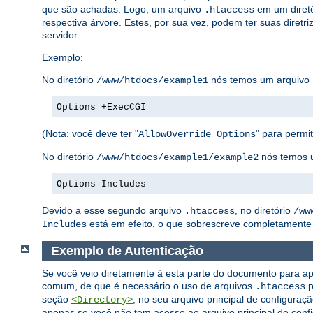
que são achadas. Logo, um arquivo
em um diretó
.htaccess
respectiva árvore. Estes, por sua vez, podem ter suas diretri
servidor.
Exemplo:
No diretório
nós temos um arquivo
/www/htdocs/example1
Options +ExecCGI
(Nota: você deve ter "
" para permiti
AllowOverride Options
No diretório
nós temos 
/www/htdocs/example1/example2
Options Includes
Devido a esse segundo arquivo
, no diretório
.htaccess
/ww
está em efeito, o que sobrescreve completamente 
Includes
Exemplo de Autenticação
Se você veio diretamente à esta parte do documento para ap
comum, de que é necessário o uso de arquivos
p
.htaccess
seção
, no seu arquivo principal de configuraç
<Directory>
apenas se você não tem acesso ao arquivo principal de confi