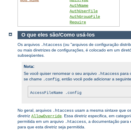
AuthName
AuthUserFile
AuthGroupFile
Require
O que eles são/Como usá-los
Os arquivos
(ou "arquivos de configuração distr
.htaccess
ou mais diretrizes de configurações, é colocado em um diretór
subseqüentes.
Nota:
Se você quiser renomear o seu arquivo
para o
.htaccess
se chame
, então você pode adicionar a seguinte
.config
AccessFileName .config
No geral, arquivos
usam a mesma sintaxe que o
.htaccess
diretriz
. Essa diretriz especifica, em categ
AllowOverride
permitida em um arquivo
, a documentação para e
.htaccess
para que esta diretriz seja permitida.