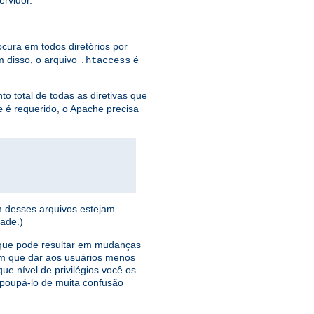
ervidor.
ocura em todos diretórios por
 disso, o arquivo
é
.htaccess
o total de todas as diretivas que
é requerido, o Apache precisa
e
m desses arquivos estejam
ade.)
o que pode resultar em mudanças
ém que dar aos usuários menos
ue nível de privilégios você os
á poupá-lo de muita confusão