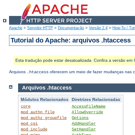
Apache
>
Servidor HTTP
>
Documentação
>
Versão 2.4
>
How-To / Tut
Tutorial do Apache: arquivos .htaccess
Esta tradução pode estar desatualizada. Confira a versão em
Arquivos
oferecem um meio de fazer mudanças nas con
.htaccess
Arquivos .htaccess
Módulos Relacionados
Diretrizes Relacionadas
core
AccessFileName
mod_authn_file
AllowOverride
mod_authz_groupfile
Options
mod_cgi
AddHandler
mod_include
SetHandler
mod_mime
AuthType